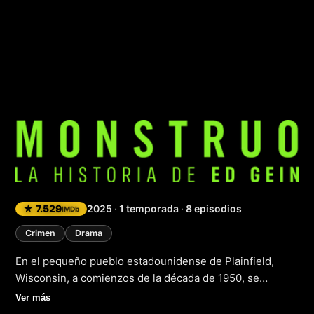
Monstruo: La histo
★ 7.529
2025
·
1 temporada
·
8 episodios
IMDb
Crimen
Drama
En el pequeño pueblo estadounidense de Plainfield,
Wisconsin, a comienzos de la década de 1950, se
desarrolló un caso que conmocionó al mundo y inspiró a
Ver más
algunos de los directores más destacados de Hollywood.