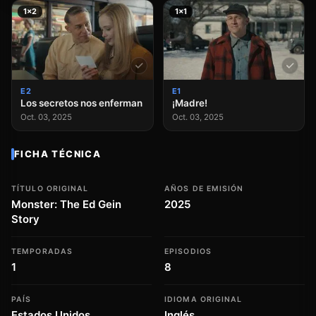
1×2
1×1
E2
E1
Los secretos nos enferman
¡Madre!
Oct. 03, 2025
Oct. 03, 2025
FICHA TÉCNICA
TÍTULO ORIGINAL
AÑOS DE EMISIÓN
Monster: The Ed Gein
2025
Story
TEMPORADAS
EPISODIOS
1
8
PAÍS
IDIOMA ORIGINAL
Estados Unidos
Inglés