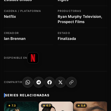
CADENA / PLATAFORMA
PRODUCTORAS
Netflix
Ryan Murphy Television,
Prospect Films
CREADOR
ESTADO
Ian Brennan
Finalizada
DISPONIBLE EN
COMPARTIR
SERIES RELACIONADAS
★ 7.3
★ 6.3
★ 5.4