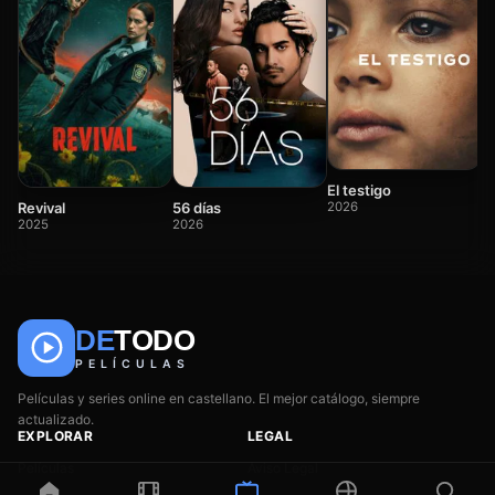
De
W
2
El testigo
Revival
56 días
2026
2025
2026
DE
TODO
🎬
📺
🎌
Anime
Películas
Series
PELÍCULAS
Películas y series online en castellano. El mejor catálogo, siempre
actualizado.
EXPLORAR
LEGAL
Películas
Aviso Legal