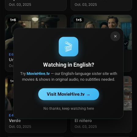
Oct. 03, 2025
Oct. 03, 2025
1×6
1×5
×
🎬
E6
E5
Una buena pechuga
Hielo
Watching in English?
Oct. 03, 2025
Oct. 03, 2025
Try
MovieHive.tv
— our English-language sister site with
movies & shows in original audio, no subtitles needed.
1×4
1×3
Visit MovieHive.tv →
No thanks, keep watching here
E4
E3
Verde
El niñero
Oct. 03, 2025
Oct. 03, 2025