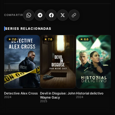
COMPARTIR
SERIES RELACIONADAS
★ 7.0
★ 7.6
★ 6.6
5
2
Devil in Disguise: John
Detective Alex Cross
Historial delictivo
Wayne Gacy
2024
2024
2025