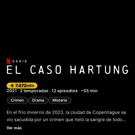
El caso Hartung
★ 7.472
IMDb
2021
·
2 temporadas
·
12 episodios
·
~55 min
Crimen
Drama
Misterio
En el frío invierno de 2023, la ciudad de Copenhague se
vio sacudida por un crimen que heló la sangre de todos
sus habitantes. En un parque infantil, un lugar donde la
Ver más
inocencia y la pureza deberían reinar, se encontró el