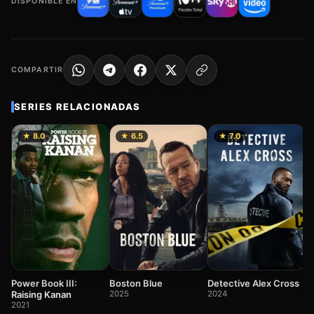
DISPONIBLE EN
COMPARTIR
SERIES RELACIONADAS
★ 8.0
★ 6.5
★ 7.0
F
2
Power Book III:
Boston Blue
Detective Alex Cross
Raising Kanan
2025
2024
2021