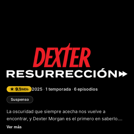
Dexter: Resurrecc
★ 9.1
2025
·
1 temporada
·
6 episodios
IMDb
Suspenso
La oscuridad que siempre acecha nos vuelve a
encontrar, y Dexter Morgan es el primero en saberlo.
Después de un coma de diez semanas, el asesino en
Ver más
serie que llevaba una doble vida comienza a despertar