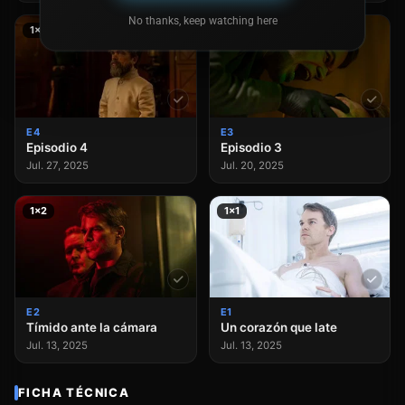
No thanks, keep watching here
1×4
1×3
E4
E3
Episodio 4
Episodio 3
Jul. 27, 2025
Jul. 20, 2025
1×2
1×1
E2
E1
Tímido ante la cámara
Un corazón que late
Jul. 13, 2025
Jul. 13, 2025
FICHA TÉCNICA