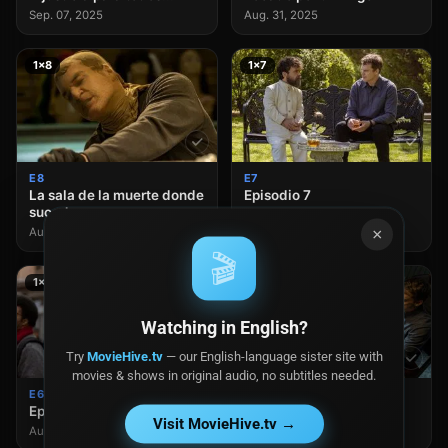
Sep. 07, 2025
Aug. 31, 2025
1×8
1×7
E8
E7
La sala de la muerte donde
Episodio 7
sucede
Aug. 17, 2025
×
Aug. 24, 2025
🎬
1×6
1×5
Watching in English?
Try
MovieHive.tv
— our English-language sister site with
movies & shows in original audio, no subtitles needed.
E6
E5
Episodio 6
Episodio 5
Visit MovieHive.tv →
Aug. 10, 2025
Aug. 03, 2025