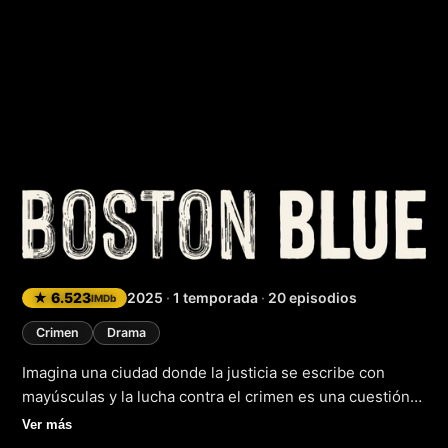
Boston Blue
★ 6.523
2025
·
1 temporada
·
20 episodios
IMDb
Crimen
Drama
Imagina una ciudad donde la justicia se escribe con
mayúsculas y la lucha contra el crimen es una cuestión
de familia. En este entorno, un nuevo héroe emerge en
Ver más
el año 2010. Danny Reagan, un experimentado agente de