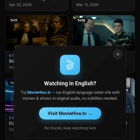
Apr. 03, 2026
Mar. 13, 2026
1×11
1×10
×
E11
E10
Secretos de familia
Verdades dolorosas
🎬
Mar. 06, 2026
Feb. 27, 2026
Watching in English?
1×9
1×8
Try
MovieHive.tv
— our English-language sister site with
movies & shows in original audio, no subtitles needed.
Visit MovieHive.tv →
E9
E8
Daño colateral
En nombre del Padre, del
No thanks, keep watching here
Hijo...
Dec. 19, 2025
Dec. 12, 2025