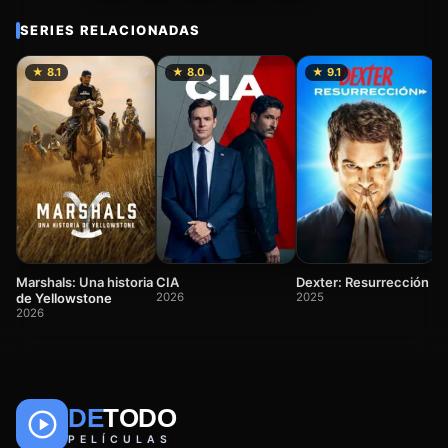
SERIES RELACIONADAS
★ 8.1
★ 8.0
★ 9.1
P
R
2
Dexter: Resurrección
Marshals: Una historia
CIA
2025
de Yellowstone
2026
2026
DE
TODO
🎬
📺
🎌
Anime
Películas
Series
PELÍCULAS