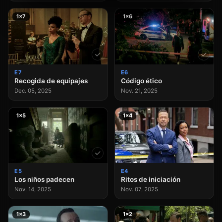
1×7
1×6
E7
E6
Recogida de equipajes
Código ético
Dec. 05, 2025
Nov. 21, 2025
1×5
1×4
E5
E4
Los niños padecen
Ritos de iniciación
Nov. 14, 2025
Nov. 07, 2025
1×3
1×2