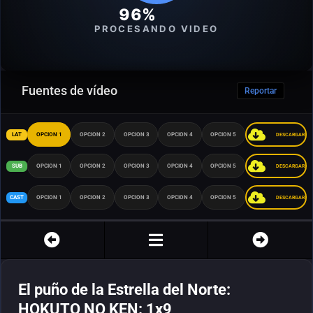
96%
PROCESANDO VIDEO
Fuentes de vídeo
Reportar
LAT
OPCION 1
OPCION 2
OPCION 3
OPCION 4
OPCION 5
DESCARGAR
SUB
OPCION 1
OPCION 2
OPCION 3
OPCION 4
OPCION 5
DESCARGAR
CAST
OPCION 1
OPCION 2
OPCION 3
OPCION 4
OPCION 5
DESCARGAR
El puño de la Estrella del Norte:
HOKUTO NO KEN: 1x9