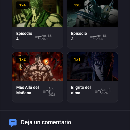
1x4
1x3
Episodio
Episodio
Apr. 18,
Apr. 18,
4
3
2026
2026
1x2
1x1
Más Allá del
El grito del
Apr.
Apr. 11,
11,
Mañana
alma
2026
2026
Deja un comentario