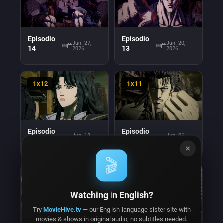
Episodio
Episodio
Jun. 27,
Jun. 20,
14
13
2026
2026
1x12
1x11
Episodio
Episodio
Jun. 13,
Jun. 06,
12
11
2026
2026
×
🎬
1x10
1x9
Watching in English?
Try
MovieHive.tv
— our English-language sister site with
movies & shows in original audio, no subtitles needed.