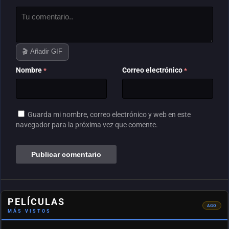
🎬 Añadir GIF
Nombre
Correo electrónico
*
*
Guarda mi nombre, correo electrónico y web en este
navegador para la próxima vez que comente.
#2
DEL
MES
Los
colores
del
mal:
Negro
(2026)
PELÍCULAS
435
AGO
MÁS VISTOS
vistas