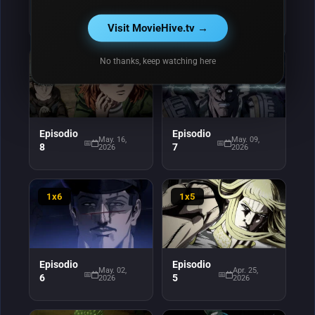
Episodio
Episodio
May. 30,
May. 23,
10
9
2026
2026
Visit MovieHive.tv →
No thanks, keep watching here
1x8
1x7
Episodio
Episodio
May. 16,
May. 09,
8
7
2026
2026
1x6
1x5
Episodio
Episodio
May. 02,
Apr. 25,
6
5
2026
2026