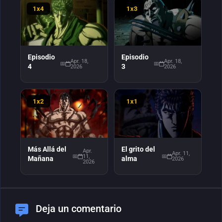
1x4
1x3
Episodio
Episodio
Apr. 18,
Apr. 18,
4
3
2026
2026
1x2
1x1
Más Allá del
El grito del
Apr.
Apr. 11,
11,
Mañana
alma
2026
2026
Deja un comentario