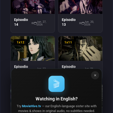
Episodio
Episodio
Jun. 27,
Jun. 20,
14
13
2026
2026
1x12
1x11
Episodio
Episodio
Jun. 13,
Jun. 06,
12
11
2026
2026
×
🎬
1x10
1x9
Watching in English?
Try
MovieHive.tv
— our English-language sister site with
movies & shows in original audio, no subtitles needed.