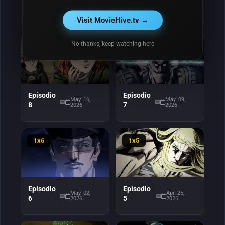
Episodio
Episodio
May. 30,
May. 23,
10
9
2026
2026
Visit MovieHive.tv →
No thanks, keep watching here
1x8
1x7
Episodio
Episodio
May. 16,
May. 09,
8
7
2026
2026
1x6
1x5
Episodio
Episodio
May. 02,
Apr. 25,
6
5
2026
2026