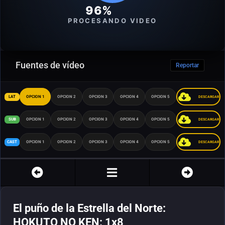
96%
PROCESANDO VIDEO
Fuentes de vídeo
Reportar
LAT
OPCION 1
OPCION 2
OPCION 3
OPCION 4
OPCION 5
DESCARGAR
SUB
OPCION 1
OPCION 2
OPCION 3
OPCION 4
OPCION 5
DESCARGAR
CAST
OPCION 1
OPCION 2
OPCION 3
OPCION 4
OPCION 5
DESCARGAR
El puño de la Estrella del Norte:
HOKUTO NO KEN: 1x8