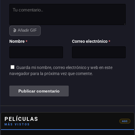
🎬 Añadir GIF
Nombre
Correo electrónico
*
*
Guarda mi nombre, correo electrónico y web en este
navegador para la próxima vez que comente.
#2
DEL
MES
Los
colores
del
mal:
Negro
(2026)
PELÍCULAS
431
AGO
MÁS VISTOS
vistas