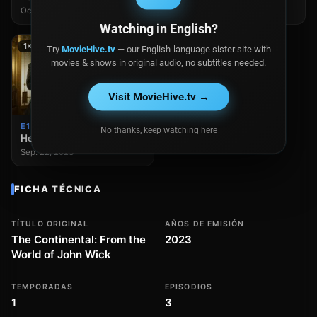
Oct. 06, 2023
Sep. 29, 2023
Watching in English?
1×1
Try
MovieHive.tv
— our English-language sister site with
movies & shows in original audio, no subtitles needed.
Visit MovieHive.tv →
E1
No thanks, keep watching here
Hermanos de armas
Sep. 22, 2023
FICHA TÉCNICA
TÍTULO ORIGINAL
AÑOS DE EMISIÓN
The Continental: From the
2023
World of John Wick
TEMPORADAS
EPISODIOS
1
3