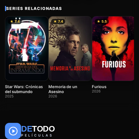
SERIES RELACIONADAS
★ 7.4
★ 7.4
★ 5.5
De
W
2
Star Wars: Crónicas
Memoria de un
Furious
del submundo
Asesino
2026
2025
2026
DE
TODO
🎬
📺
🎌
Anime
Películas
Series
PELÍCULAS