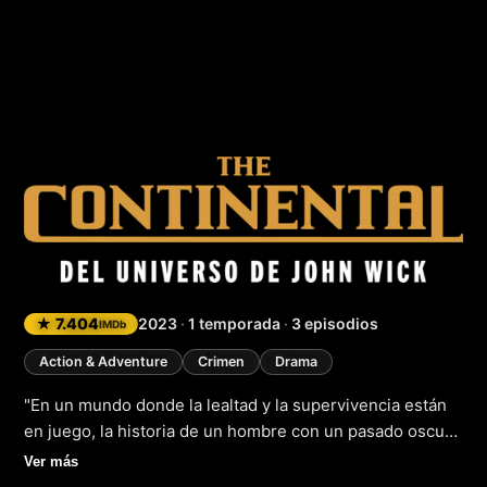
The Continental: D
★ 7.404
2023
·
1 temporada
·
3 episodios
IMDb
Action & Adventure
Crimen
Drama
"En un mundo donde la lealtad y la supervivencia están
en juego, la historia de un hombre con un pasado oscuro
se cruza con la historia de la legendaria cadena de
Ver más
Hoteles Continental. En 1971, Winston Scott se