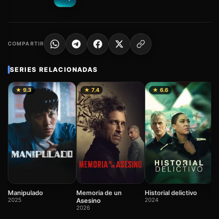
COMPARTIR
SERIES RELACIONADAS
★ 9.3
★ 7.4
★ 6.6
F
2
Manipulado
Memoria de un
Historial delictivo
2025
Asesino
2024
2026