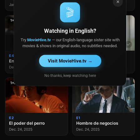
×
Jan. 14, 2026
Jan. 07, 2026
🎬
1×4
1×3
Watching in English?
Try
MovieHive.tv
— our English-language sister site with
movies & shows in original audio, no subtitles needed.
E4
E3
Visit MovieHive.tv →
En el nombre del padre
La era de la prohibición
Dec. 31, 2025
Dec. 31, 2025
No thanks, keep watching here
1×2
1×1
E2
E1
El poder del perro
Hombre de negocios
Dec. 24, 2025
Dec. 24, 2025