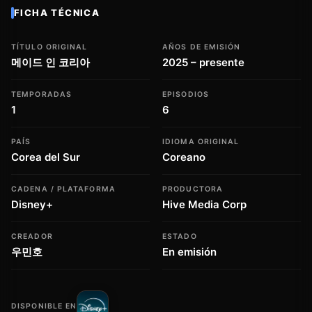
FICHA TÉCNICA
TÍTULO ORIGINAL
AÑOS DE EMISIÓN
메이드 인 코리아
2025 – presente
TEMPORADAS
EPISODIOS
1
6
PAÍS
IDIOMA ORIGINAL
Corea del Sur
Coreano
CADENA / PLATAFORMA
PRODUCTORA
Disney+
Hive Media Corp
CREADOR
ESTADO
우민호
En emisión
DISPONIBLE EN