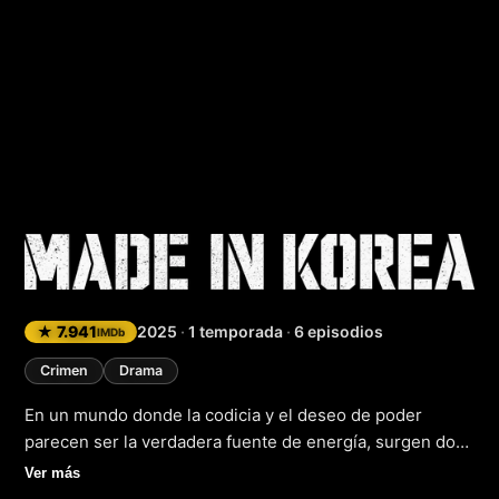
Made in Korea
★ 7.941
2025
·
1 temporada
·
6 episodios
IMDb
Crimen
Drama
En un mundo donde la codicia y el deseo de poder
parecen ser la verdadera fuente de energía, surgen dos
figuras que se ven envueltas en una batalla sin cuartel.
Ver más
Por un lado, un hombre ambicioso que está dispuesto a