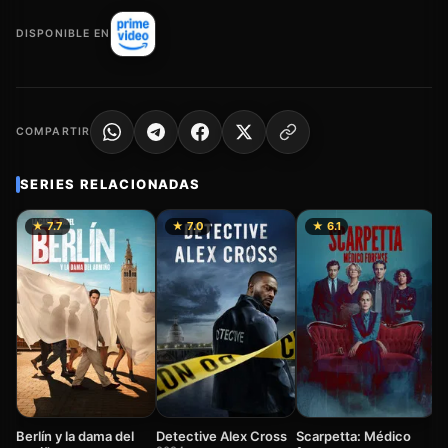
DISPONIBLE EN
COMPARTIR
SERIES RELACIONADAS
★ 7.7
★ 7.0
★ 6.1
5
2
Berlín y la dama del
Detective Alex Cross
Scarpetta: Médico