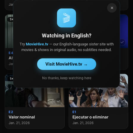
Jan. 21, 2026
Jan. 21, 2026
×
🎬
1×4
1×3
Watching in English?
Try
MovieHive.tv
— our English-language sister site with
movies & shows in original audio, no subtitles needed.
E4
E3
Alto riesgo
A corto plazo
Visit MovieHive.tv →
Jan. 21, 2026
Jan. 21, 2026
No thanks, keep watching here
1×2
1×1
E2
E1
Valor nominal
Ejecutar o eliminar
Jan. 21, 2026
Jan. 21, 2026