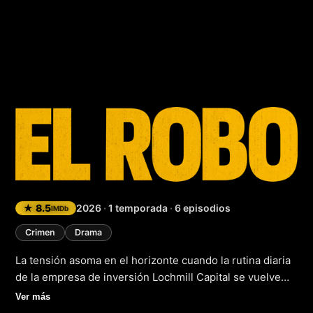
El robo
★ 8.5
2026
·
1 temporada
·
6 episodios
IMDb
Crimen
Drama
La tensión asoma en el horizonte cuando la rutina diaria
de la empresa de inversión Lochmill Capital se vuelve
loca. Zara y Luke, dos empleados inesperadamente
Ver más
involucrados, reciben instrucciones de ladrones