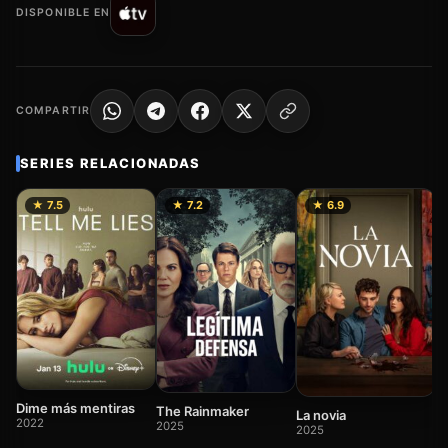
DISPONIBLE EN
COMPARTIR
SERIES RELACIONADAS
★ 7.5
★ 7.2
★ 6.9
A
p
2
Dime más mentiras
The Rainmaker
La novia
2022
2025
2025