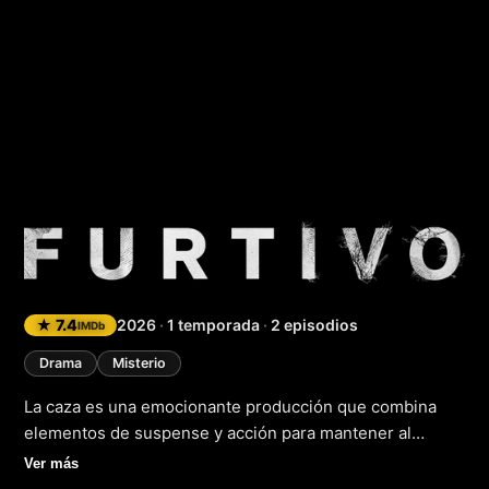
La caza
★ 7.4
2026
·
1 temporada
·
2 episodios
IMDb
Drama
Misterio
La caza es una emocionante producción que combina
elementos de suspense y acción para mantener al
público al borde de su asiento. La trama sigue a un
Ver más
personaje misterioso que se encuentra en una situación