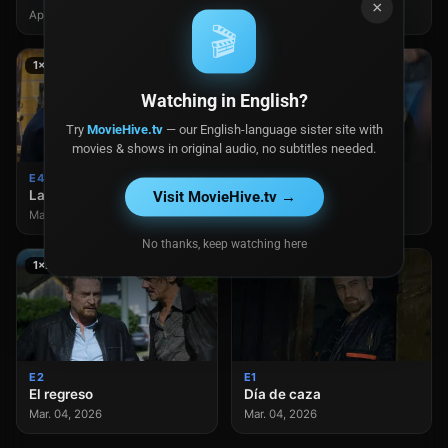
×
Apr. 01, 2026
Mar. 25, 2026
🎬
1×4
1×3
Watching in English?
Try
MovieHive.tv
— our English-language sister site with
movies & shows in original audio, no subtitles needed.
E4
E3
La ley de la montaña
Daño colateral
Visit MovieHive.tv →
Mar. 18, 2026
Mar. 11, 2026
No thanks, keep watching here
1×2
1×1
E2
E1
El regreso
Día de caza
Mar. 04, 2026
Mar. 04, 2026