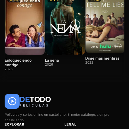
T
2
Dime más mentiras
Enloqueciendo
La nena
2022
contigo
2026
2025
DE
TODO
🎬
📺
🎌
Anime
Películas
Series
PELÍCULAS
Películas y series online en castellano. El mejor catálogo, siempre
actualizado.
EXPLORAR
LEGAL