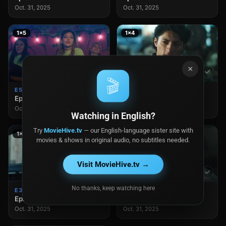
Oct. 31, 2025
Oct. 31, 2025
1×5
1×4
×
🎬
E5
E4
Episodio 5
Episodio 4
Oct. 31, 2025
Oct. 31, 2025
Watching in English?
Try
MovieHive.tv
— our English-language sister site with
1×3
1×2
movies & shows in original audio, no subtitles needed.
Visit MovieHive.tv →
No thanks, keep watching here
E3
E2
Episodio 3
Episodio 2
Oct. 31, 2025
Oct. 31, 2025