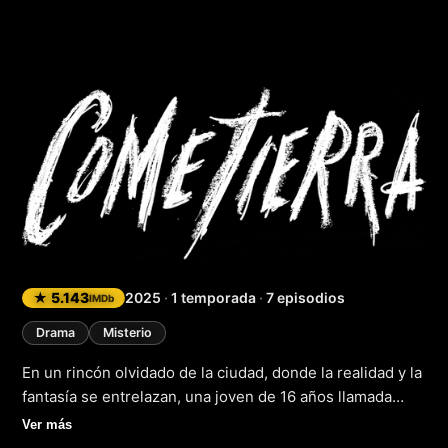
Cometierra
★ 5.143
2025
·
1 temporada
·
7 episodios
IMDb
Drama
Misterio
En un rincón olvidado de la ciudad, donde la realidad y la
fantasía se entrelazan, una joven de 16 años llamada
Aylín se encuentra con un destino inesperado. En 2018,
Ver más
su vida cambia drásticamente gracias a la aclamada