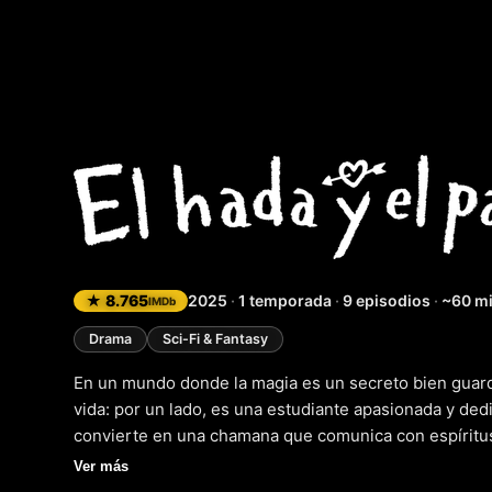
El hada y
★ 8.765
2025
·
1 temporada
·
9 episodios
·
~60 m
IMDb
Drama
Sci-Fi & Fantasy
En un mundo donde la magia es un secreto bien guard
vida: por un lado, es una estudiante apasionada y ded
convierte en una chamana que comunica con espíritus
ser objeto de burlas y desprecio por parte de sus c
Ver más
y sigue adelante con su cabeza en alto. Su vida da u