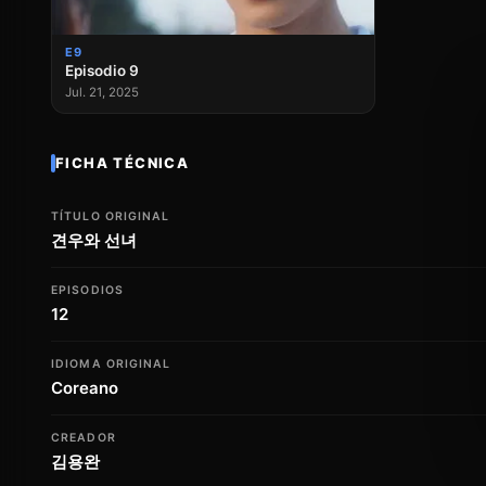
E9
Episodio 9
Jul. 21, 2025
FICHA TÉCNICA
TÍTULO ORIGINAL
견우와 선녀
EPISODIOS
12
IDIOMA ORIGINAL
Coreano
CREADOR
김용완