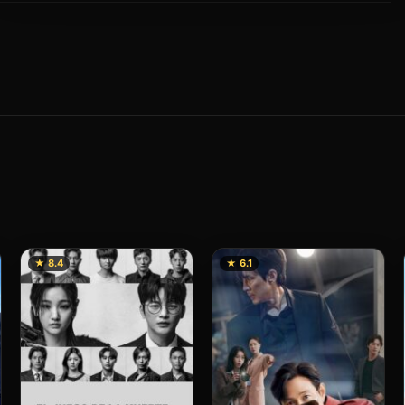
★ 8.4
★ 6.1