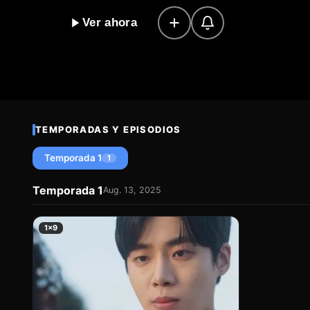
U, un joven apuesto y misterioso que está sumido en u
Ver ahora
vulnerabilidad, Seong-A jura protegerlo y cuidarlo.
es un alma perdida que ha sufrido una gran desgraci
sentimientos para darle un nuevo comienzo a este j
y Gyeon-U" es una historia de primer amor que nos 
cualquier obstáculo y que la verdadera amistad puede
TEMPORADAS Y EPISODIOS
Temporada 1
1
Temporada 1
Aug. 13, 2025
1×9