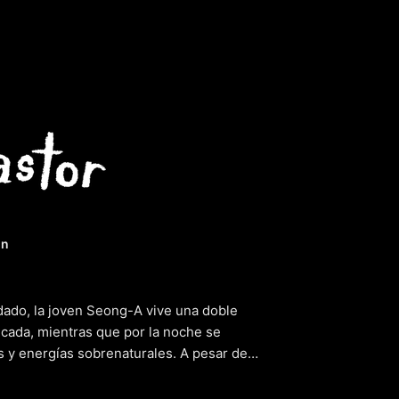
 el pastor
in
ado, la joven Seong-A vive una doble
icada, mientras que por la noche se
 y energías sobrenaturales. A pesar de
ompañeros de escuela, Seong-A no se rinde
n giro inesperado cuando conoce a Gyeon-