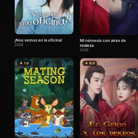
¡Nos vemos en la oficina!
Mi némesis con aires de
2026
realeza
2026
★ 1.0
★ 8.0