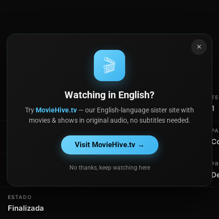
×
🎬
Watching in English?
AÑOS DE EMISIÓN
T
2025
1
Try
MovieHive.tv
— our English-language sister site with
movies & shows in original audio, no subtitles needed.
DURACIÓN POR EPISODIO
PA
1h 3min
Co
Visit MovieHive.tv →
CADENA / PLATAFORMA
P
No thanks, keep watching here
tvN
De
ESTADO
Finalizada