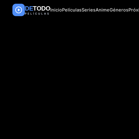
DE
TODO
Inicio
Películas
Series
Anime
Géneros
Pró
PELÍCULAS