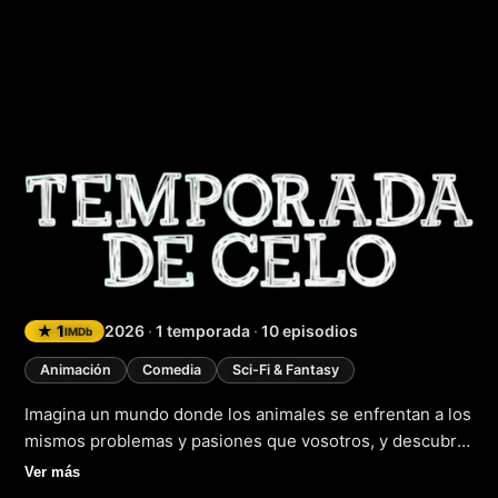
Temporada de cel
★ 1
2026
·
1 temporada
·
10 episodios
IMDb
Animación
Comedia
Sci-Fi & Fantasy
Imagina un mundo donde los animales se enfrentan a los
mismos problemas y pasiones que vosotros, y descubre
la última creación de los geniales cerebros detrás de
Ver más
«Big Mouth», estrenada en 2022. Esta serie de