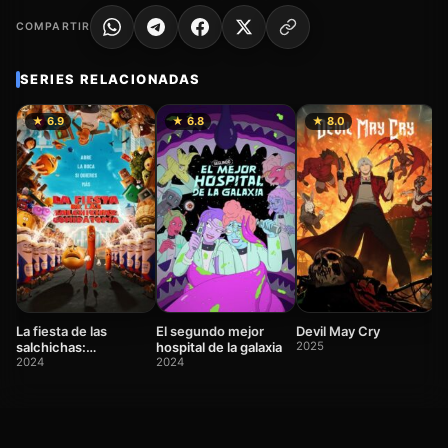
COMPARTIR
SERIES RELACIONADAS
★ 6.9
★ 6.8
★ 8.0
L
2
La fiesta de las
El segundo mejor
Devil May Cry
salchichas:
hospital de la galaxia
2025
Comidatopía
2024
2024