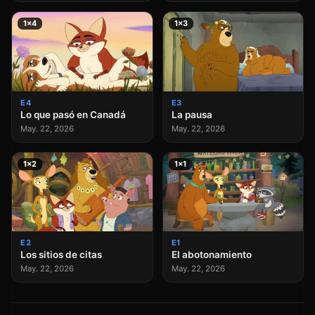
1×4
1×3
E4
E3
Lo que pasó en Canadá
La pausa
May. 22, 2026
May. 22, 2026
1×2
1×1
E2
E1
Los sitios de citas
El abotonamiento
May. 22, 2026
May. 22, 2026