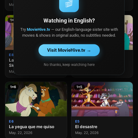
🎬
May. 22, 2026
May. 22, 2026
Watching in English?
1×8
1×7
Try
MovieHive.tv
— our English-language sister site with
movies & shows in original audio, no subtitles needed.
Visit MovieHive.tv →
E8
E7
La pasión de Raynal
La polícula
No thanks, keep watching here
Skidski
May. 22, 2026
May. 22, 2026
1×6
1×5
E6
E5
La yegua que me quiso
El desastre
May. 22, 2026
May. 22, 2026