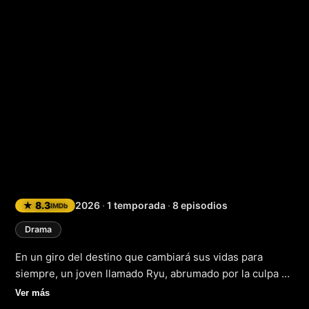
Almas gemelas
★ 8.3
2026
·
1 temporada
·
8 episodios
IMDb
Drama
En un giro del destino que cambiará sus vidas para
siempre, un joven llamado Ryu, abrumado por la culpa y
las dudas, decide huir de Japón y buscar refugio en la
Ver más
vibrante ciudad de Berlín en el año 2018. Allí, en un