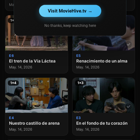
May. 14, 2026
May. 14, 2026
Visit MovieHive.tv →
1×6
1×5
No thanks, keep watching here
E6
E5
El tren de la Vía Láctea
Renacimiento de un alma
May. 14, 2026
May. 14, 2026
1×4
1×3
E4
E3
Nuestro castillo de arena
En el fondo de tu corazón
May. 14, 2026
May. 14, 2026