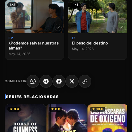
1×2
1×1
E2
E1
¿Podemos salvar nuestras
El peso del destino
almas?
May. 14, 2026
May. 14, 2026
COMPARTIR
SERIES RELACIONADAS
★ 8.4
★ 8.8
★ 10.0