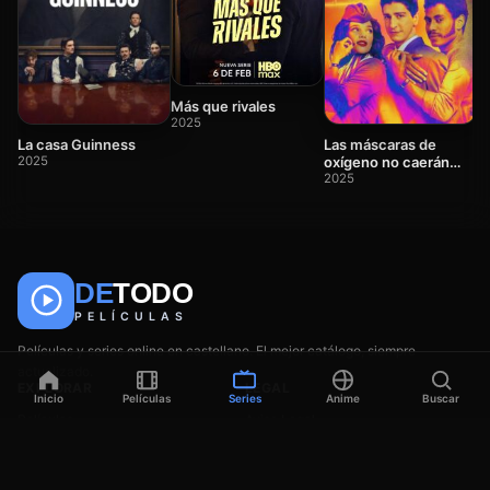
B
2
Más que rivales
2025
La casa Guinness
Las máscaras de
2025
oxígeno no caerán
automáticamente
2025
🎬
📺
🎌
Anime
Películas
Series
DE
TODO
PELÍCULAS
Películas y series online en castellano. El mejor catálogo, siempre
actualizado.
EXPLORAR
LEGAL
Inicio
Películas
Series
Anime
Buscar
Películas
Aviso Legal
Series
DMCA
Anime
Privacidad