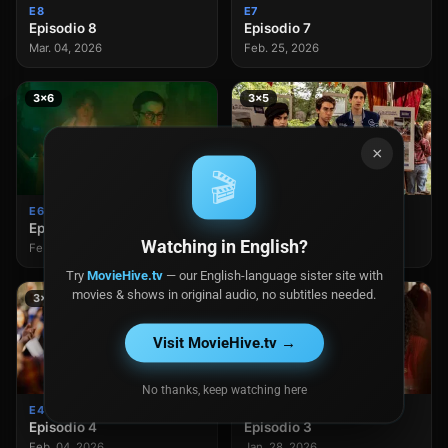
E8
E7
Episodio 8
Episodio 7
Mar. 04, 2026
Feb. 25, 2026
3×6
3×5
×
🎬
E6
E5
Episodio 6
Episodio 5
Watching in English?
Feb. 18, 2026
Feb. 11, 2026
Try
MovieHive.tv
— our English-language sister site with
movies & shows in original audio, no subtitles needed.
3×4
3×3
Visit MovieHive.tv →
No thanks, keep watching here
E4
E3
Episodio 4
Episodio 3
Feb. 04, 2026
Jan. 28, 2026