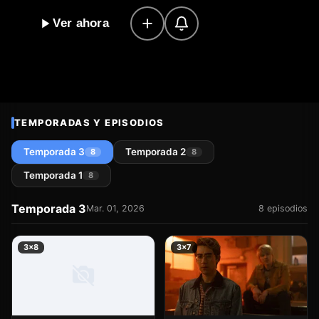
rastro. Su misteriosa desaparición se convirtió en una
Ver ahora
pesadilla que se prolongó durante años, hasta que un
grupo de estudiantes de la misma escuela secundaria
también se vio atrapado en el limbo de la existencia.
Juntos, decidieron emprender una investigación para
descubrir la verdad detrás de su desaparición y la de sus
compañeros. En 2018, esta saga de aventuras y misterio
TEMPORADAS Y EPISODIOS
comenzó a tomar forma en la mente de un joven creador,
que imaginó un mundo donde la vida después de la
Temporada 3
Temporada 2
8
8
muerte no era lo que todos pensaban. ¿Qué les
Temporada 1
8
esperaba a estos estudiantes atrapados en el más allá?
¿Podrían encontrar la salida de ese laberinto y regresar
Temporada 3
Mar. 01, 2026
8 episodios
a la realidad? La respuesta solo se encuentra en "La
escuela del más allá", una historia que te hará cuestionar
3×8
3×7
la vida y la muerte.