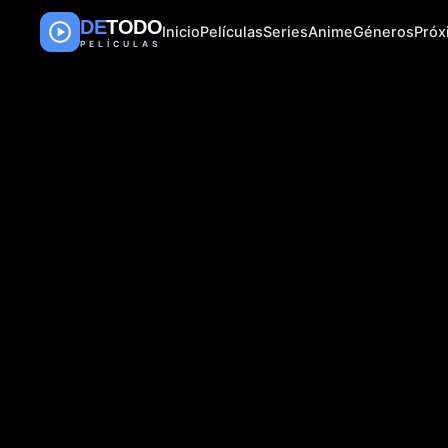
DE
TODO
Inicio
Películas
Series
Anime
Géneros
Pró
PELÍCULAS