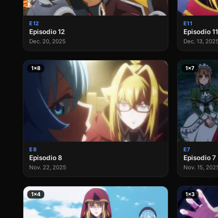
E12
E11
Episodio 12
Episodio 11
Dec. 20, 2025
Dec. 13, 202
1×8
1×7
E8
E7
Episodio 8
Episodio 7
Nov. 22, 2025
Nov. 15, 202
1×4
1×3