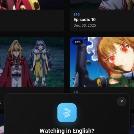
E10
Episodio 10
5
Dec. 06, 2025
1×6
E6
Episodio 6
×
5
Nov. 08, 2025
🎬
1×2
Watching in English?