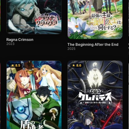
Ragna Crimson
2023
The Beginning After the End
2025
★ 8.5
★ 8.6