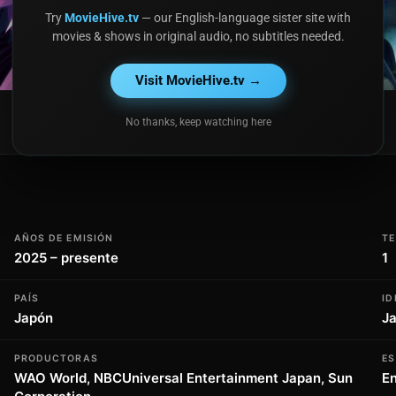
Try
MovieHive.tv
— our English-language sister site with
movies & shows in original audio, no subtitles needed.
Visit MovieHive.tv →
E2
Episodio 2
No thanks, keep watching here
Oct. 11, 2025
AÑOS DE EMISIÓN
T
2025 – presente
1
PAÍS
ID
Japón
J
PRODUCTORAS
E
WAO World, NBCUniversal Entertainment Japan, Sun
En