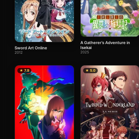
A Gatherer’s Adventure in
Isekai
Sword Art Online
2025
2012
★ 7.9
★ 5.0