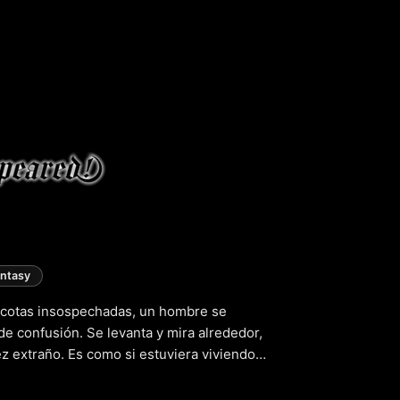
ast Boss 
antasy
o cotas insospechadas, un hombre se
e confusión. Se levanta y mira alrededor,
ez extraño. Es como si estuviera viviendo
quién es y cómo llegó allí, se da cuenta de
ahl, una figura legendaria que regía con