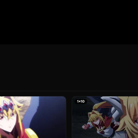
te Online. La cosa es que Lufas Maphaahl
der de las Doce Estrellas Celestiales, y su
 más temidos de la época. Pero aquí la
hombre se encuentra atrapado en el cuerpo
cedió allí? ¿Cómo llegó a este lugar?
de este hombre atrapado en el cuerpo de
iempo y del espacio, donde la realidad y la
1×10