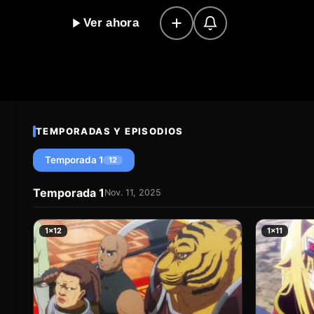
mano de hierro en un mundo de fantasía llamado Exga
Ver ahora
era la tirana de alas negras, la gran conquistadora y lí
reinado había quedado en la historia como uno de los
cuestión es que no se trata de un juego, es real. El 
de esta leyenda viva y no sabe cómo escapar. ¿Qué su
¿Cómo puede escapar de esta situación? La historia 
Lufas Maphaahl es un viaje emocionante a través del t
TEMPORADAS Y EPISODIOS
fantasía se entrelazan de manera inesperada.
Temporada 1
12
Temporada 1
Nov. 11, 2025
1×12
1×11