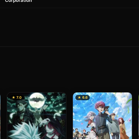
Corporation
★ 7.0
★ 6.6