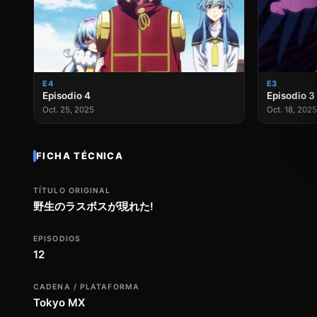
E4
E3
Episodio 4
Episodio 3
Oct. 25, 2025
Oct. 18, 2025
FICHA TÉCNICA
TÍTULO ORIGINAL
野生のラスボスが現れた!
EPISODIOS
12
CADENA / PLATAFORMA
Tokyo MX