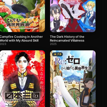
Campfire Cooking in Another
The Dark History of the
World with My Absurd Skill
Reincarnated Villainess
2023
2025
★ 7.9