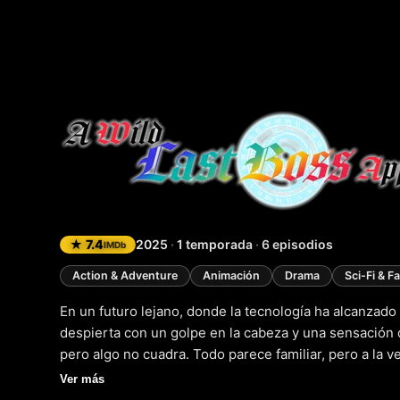
A Wild L
★ 7.4
2025
·
1 temporada
·
6 episodios
IMDb
Action & Adventure
Animación
Drama
Sci-Fi & F
En un futuro lejano, donde la tecnología ha alcanzad
despierta con un golpe en la cabeza y una sensación d
pero algo no cuadra. Todo parece familiar, pero a la v
una vida que no es la suya. Mientras intenta recordar 
Ver más
que lleva el cuerpo de una mujer llamada Lufas Mapha