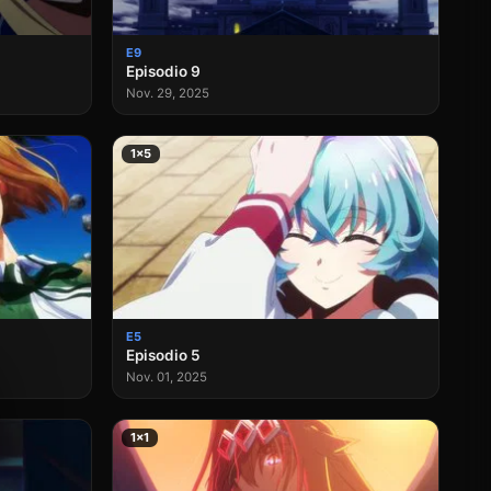
E9
Episodio 9
Nov. 29, 2025
1×5
E5
Episodio 5
Nov. 01, 2025
1×1