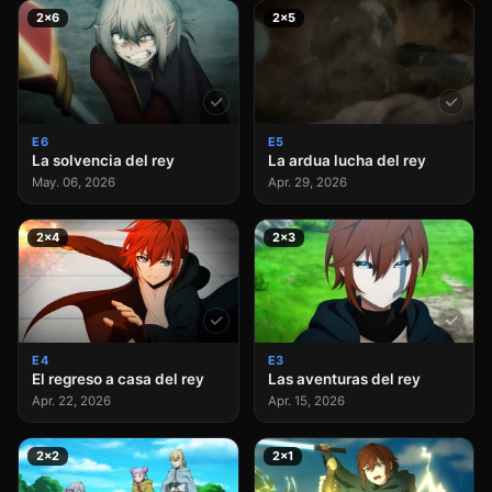
2×6
2×5
E6
E5
La solvencia del rey
La ardua lucha del rey
May. 06, 2026
Apr. 29, 2026
2×4
2×3
E4
E3
El regreso a casa del rey
Las aventuras del rey
Apr. 22, 2026
Apr. 15, 2026
2×2
2×1