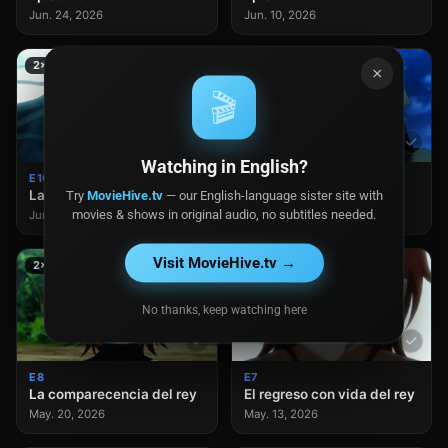
Jun. 24, 2026
Jun. 10, 2026
2×10
2×9
×
🎬
Watching in English?
E10
E9
Las negociaciones del rey
El agradecimiento al rey
Try
MovieHive.tv
— our English-language sister site with
movies & shows in original audio, no subtitles needed.
Jun. 03, 2026
May. 27, 2026
Visit MovieHive.tv →
2×8
2×7
No thanks, keep watching here
E8
E7
La comparecencia del rey
El regreso con vida del rey
May. 20, 2026
May. 13, 2026