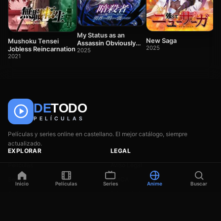
Fr
el
2
My Status as an
New Saga
Mushoku Tensei
Assassin Obviously
2025
Jobless Reincarnation
Exceeds the Hero’s
2025
2021
DE
TODO
🎬
📺
🎌
Anime
Películas
Series
PELÍCULAS
Películas y series online en castellano. El mejor catálogo, siempre
actualizado.
EXPLORAR
LEGAL
Películas
Aviso Legal
Series
DMCA
Inicio
Películas
Series
Anime
Buscar
Anime
Privacidad
Géneros
Contacto