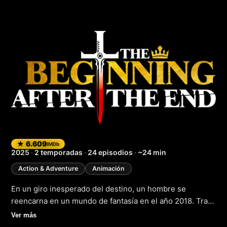
The Beginning Afte
★ 6.609
IMDb
2025
·
2 temporadas
·
24 episodios
·
~24 min
Action & Adventure
Animación
En un giro inesperado del destino, un hombre se
reencarna en un mundo de fantasía en el año 2018. Tras
una muerte misteriosa, el Rey Grey vuelve a nacer como
Ver más
Arthur Leywin en el continente mágico de Dicathen,