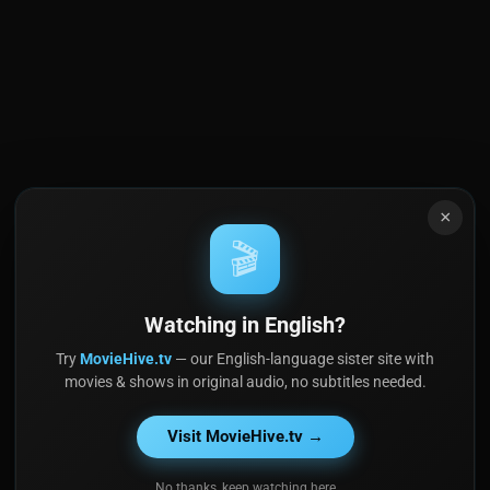
×
🎬
Watching in English?
Try
MovieHive.tv
— our English-language sister site with
movies & shows in original audio, no subtitles needed.
Visit MovieHive.tv →
No thanks, keep watching here