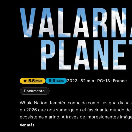
Whale Na
★ 5.5
5.5
2023
·
82 min
·
PG-13
·
France
IMDb
TMDb
Documental
Whale Nation, también conocida como Las guardianas 
en 2026 que nos sumerge en el fascinante mundo de l
ecosistema marino. A través de impresionantes imágen
documental nos lleva a un viaje por los océanos del
Ver más
importancia de estas majestuosas criaturas en la con