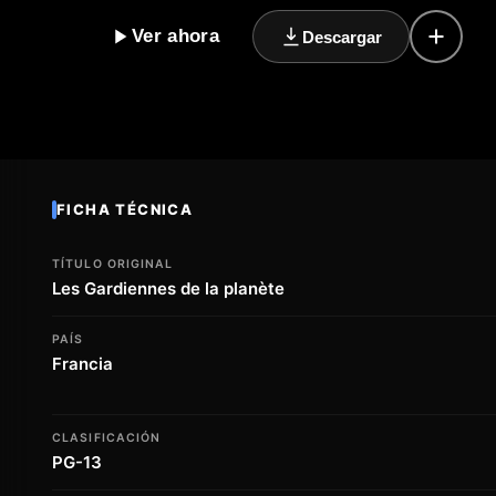
la relación entre las ballenas y su entorno, el docum
Ver ahora
Descargar
mar influyen en la salud de nuestros océanos y, por e
expertos y científicos, Whale Nation nos ofrece una v
las ballenas, destacando la urgente necesidad de prot
documental que nos inspira a tomar conciencia sobre
unirnos para salvaguardar el futuro de nuestro plane
se convierte en una llamada a la acción para proteger a
nuestro propio hogar.
FICHA TÉCNICA
TÍTULO ORIGINAL
Les Gardiennes de la planète
PAÍS
Francia
CLASIFICACIÓN
PG-13