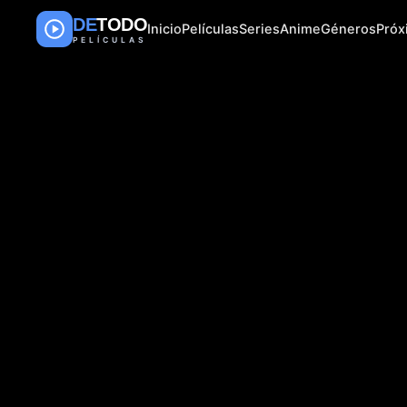
DE
TODO
Inicio
Películas
Series
Anime
Géneros
Pró
PELÍCULAS