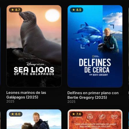
★ 8.7
★ 8.5
Leones marinos de las
Delfines en primer plano con
Galápagos (2025)
Bertie Gregory (2025)
2025
2025
★ 6.0
★ 7.6