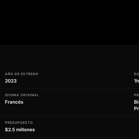
ental explora cómo estas guardianas del
nde, en la nuestra. Con testimonios de
isión profunda y apasionante de la vida de
egerlas y preservar su hábitat. Un
 nuestro impacto en el medio ambiente y a
ta. Con su estreno en 2026, Whale Nation
 estas increíbles criaturas y, con ellas,
AÑO DE ESTRENO
D
2023
1
IDIOMA ORIGINAL
P
Francés
Bi
Pr
PRESUPUESTO
$2.5 millones