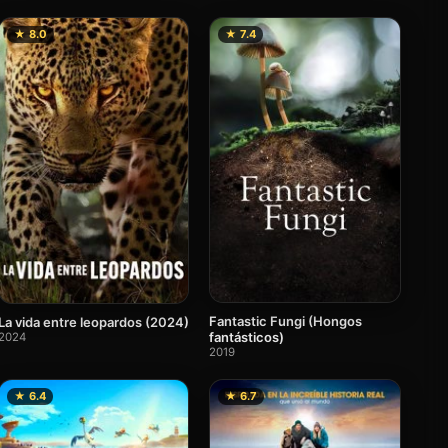
★ 8.0
★ 7.4
Fantastic Fungi (Hongos
La vida entre leopardos (2024)
fantásticos)
2024
2019
★ 6.4
★ 6.7