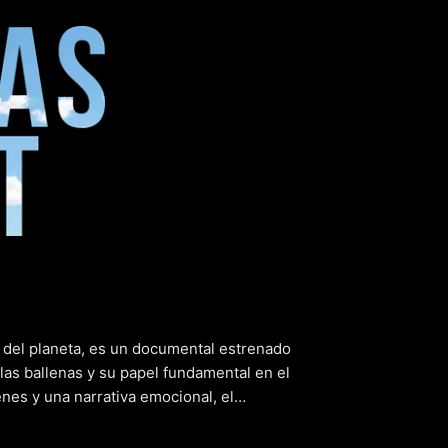
tion (Las 
del planeta, es un documental estrenado
as ballenas y su papel fundamental en el
es y una narrativa emocional, el
 mundo, donde descubriremos la
servación del planeta. Con un enfoque en