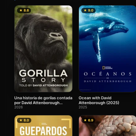
★ 8.6
★ 9.0
Una historia de gorilas contada
Ocean with David
por David Attenborough
Attenborough (2025)
(2026)
2026
2025
★ 8.0
★ 6.9