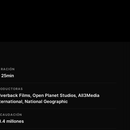
URACIÓN
h 25min
RODUCTORAS
lverback Films, Open Planet Studios, All3Media
ternational, National Geographic
ECAUDACIÓN
.4 millones