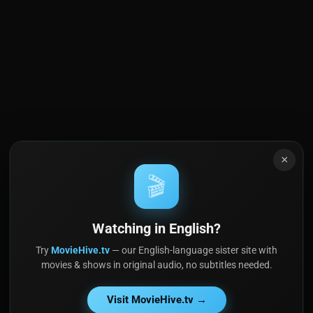
×
🎬
Watching in English?
Try
MovieHive.tv
— our English-language sister site with
movies & shows in original audio, no subtitles needed.
Visit MovieHive.tv →