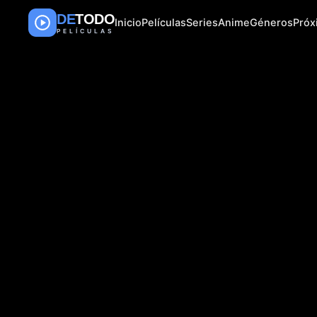
DE
TODO
Inicio
Películas
Series
Anime
Géneros
Pró
PELÍCULAS