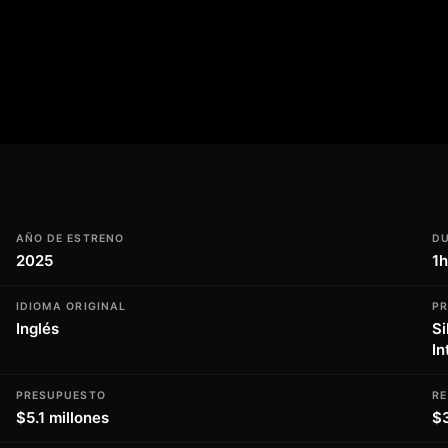
oceánicos. Con un enfoque riguroso y una
brir la importancia de la conservación de
to en el planeta. Lanzado en 2025, 'Ocean
 emocional que no te puedes perder. Un
 ciencia y la naturaleza se unen en una
cción que nos hace reflexionar sobre
nuestro planeta azul."
AÑO DE ESTRENO
D
2025
1
IDIOMA ORIGINAL
P
Inglés
Si
In
PRESUPUESTO
R
$5.1 millones
$3