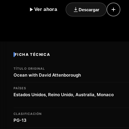
hasta las profundidades insondables de los abismos 
Ver ahora
Descargar
pasión contagious, este documental nos invita a descu
nuestros océanos y a reflexionar sobre nuestro impac
with David Attenborough' es una experiencia visual y
viaje épico a través de las aguas del mundo, donde la
historia única y emocionante. Un documental de no fi
nuestro lugar en el mundo y la importancia de cuidar 
FICHA TÉCNICA
TÍTULO ORIGINAL
Ocean with David Attenborough
PAÍSES
Estados Unidos, Reino Unido, Australia, Monaco
CLASIFICACIÓN
PG-13