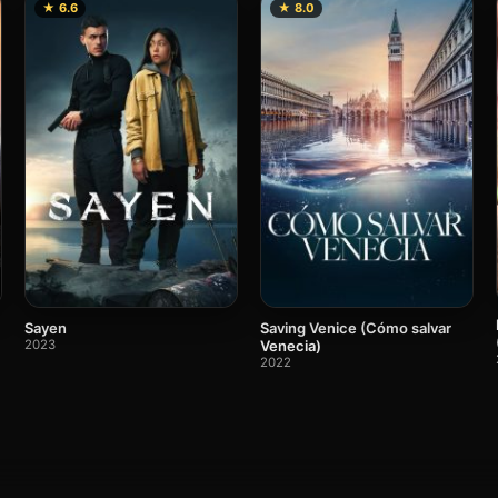
★ 6.6
★ 8.0
Sayen
Saving Venice (Cómo salvar
2023
Venecia)
2022