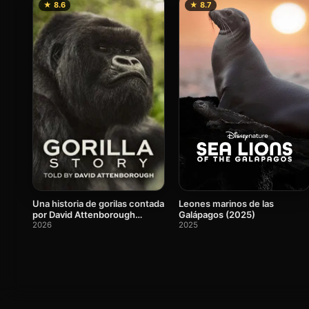
★ 8.6
★ 8.7
Leones marinos de las
Una historia de gorilas contada
Galápagos (2025)
por David Attenborough
2025
(2026)
2026