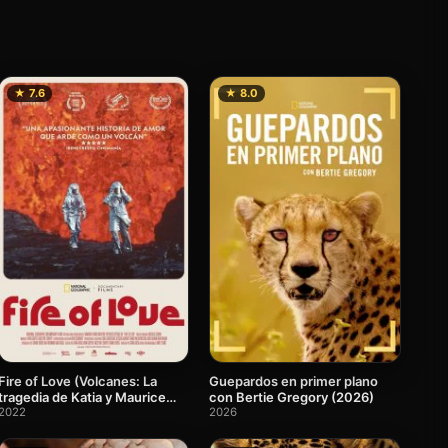
★ 7.6
★ 8.0
Fire of Love (Volcanes: La
Guepardos en primer plano
tragedia de Katia y Maurice
con Bertie Gregory (2026)
Krafft)
2022
2026