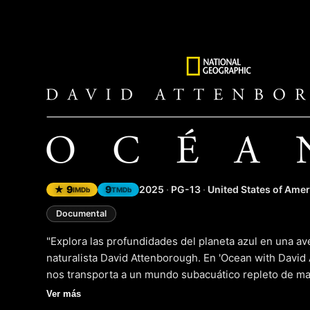
Ocean wi
★ 9
9
2025
·
PG-13
·
United States of Amer
IMDb
TMDb
Documental
"Explora las profundidades del planeta azul en una av
naturalista David Attenborough. En 'Ocean with David
nos transporta a un mundo subacuático repleto de mar
impresionantes y narraciones cautivadoras, Attenboro
Ver más
complejidad de los ecosistemas marinos, desde las agu