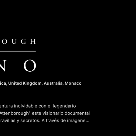
th David 
ica, United Kingdom, Australia, Monaco
entura inolvidable con el legendario
 Attenborough', este visionario documental
avillas y secretos. A través de imágenes
ugh nos muestra la belleza y la
as cristalinas de los arrecifes de coral