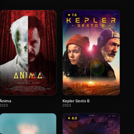
★ 7.8
Ánima
Kepler Sexto B
2023
2023
★ 8.0