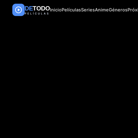
DE
TODO
Inicio
Películas
Series
Anime
Géneros
Pró
PELÍCULAS