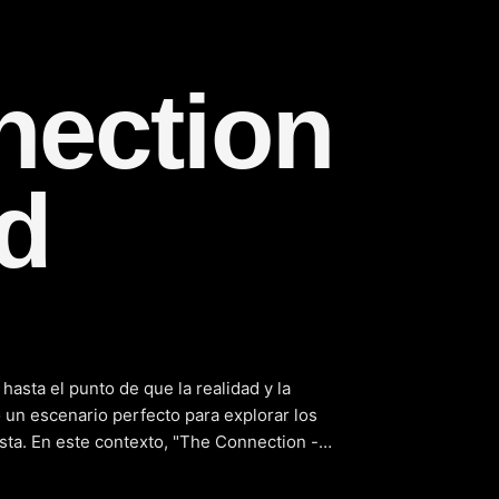
nection
d
(2025)
hasta el punto de que la realidad y la
 un escenario perfecto para explorar los
urista. En este contexto, "The Connection -
e a través de un mundo de ciencia ficción y
loración de los mundos virtuales nos