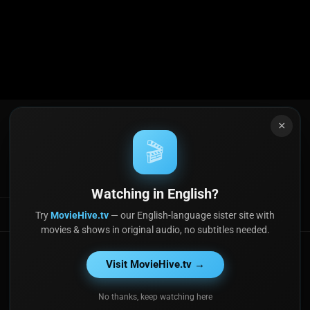
orpresas. Con un enfoque en la ficción
ula nos presenta un futuro donde la
a tecnología, y donde la supervivencia
en constante cambio. A medida que nos
tecnología de punta, nos damos cuenta de
ada vez más difusa, y que el futuro de la
r los avances tecnológicos y mantener la
×
🎬
CLASIFICACIÓN
PG-13
Watching in English?
Try
MovieHive.tv
— our English-language sister site with
movies & shows in original audio, no subtitles needed.
Visit MovieHive.tv →
No thanks, keep watching here