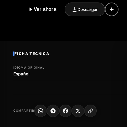
sumergen en una trama llena de giros inesperados y s
Ver ahora
Descargar
especulativa y la tecnología de vanguardia, esta pelíc
conexión humana se ve amenazada por la invasión de l
depende de la capacidad de adaptarse a un entorno 
adentramos en este universo de ficción científica y 
que la línea entre la realidad y la fantasía se vuelve c
humanidad depende de nuestra capacidad para maneja
conexión con nuestro ser humano.
FICHA TÉCNICA
IDIOMA ORIGINAL
Español
COMPARTIR