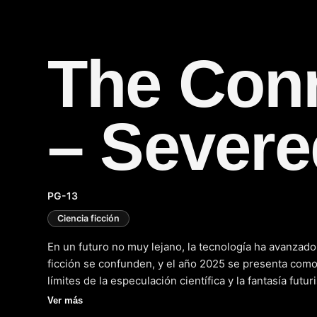
The Con
– Severe
PG-13
Ciencia ficción
En un futuro no muy lejano, la tecnología ha avanzado 
ficción se confunden, y el año 2025 se presenta como
límites de la especulación científica y la fantasía fut
Severed" llega a las pantallas para llevarnos a un viaj
Ver más
futurismo, donde la narrativa de anticipación y la exp