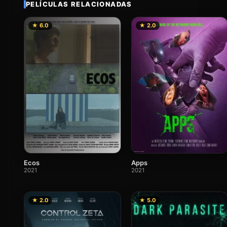
PELÍCULAS RELACIONADAS
★ 6.0
★ 2.0
Ecos
Apps
2021
2021
★ 2.0
★ 5.0