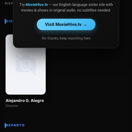
DISPONIBLE EN
Try
MovieHive.tv
— our English-language sister site with
movies & shows in original audio, no subtitles needed.
DIRECTOR
Visit MovieHive.tv →
No thanks, keep watching here
Alejandro G. Alegre
Director
REPARTO