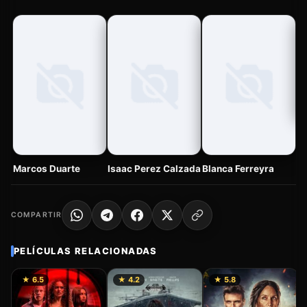
D
Marcos Duarte
Isaac Perez Calzada
Blanca Ferreyra
COMPARTIR
PELÍCULAS RELACIONADAS
★ 6.5
★ 4.2
★ 5.8