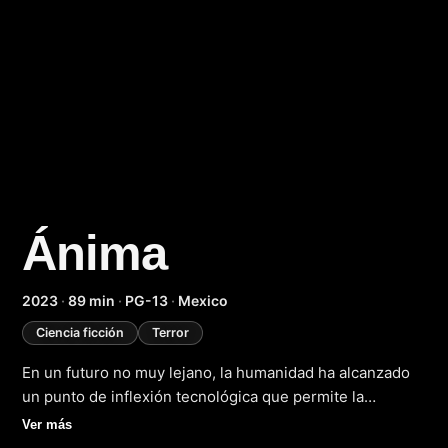
Ánima
2023
·
89 min
·
PG-13
·
Mexico
Ciencia ficción
Terror
En un futuro no muy lejano, la humanidad ha alcanzado
un punto de inflexión tecnológica que permite la
transferencia de la conciencia a cuerpos artificiales, lo
Ver más
que plantea interrogantes sobre la naturaleza de la