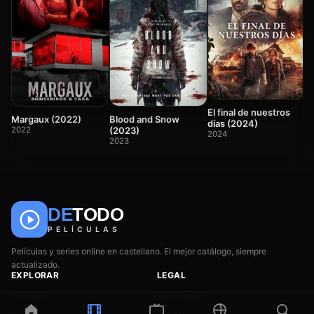
C
(
2
El final de nuestros
Margaux (2022)
Blood and Snow
días (2024)
2022
(2023)
2024
2023
DE
TODO
🎬
📺
🎌
Anime
Películas
Series
PELÍCULAS
Películas y series online en castellano. El mejor catálogo, siempre
actualizado.
EXPLORAR
LEGAL
Películas
Aviso Legal