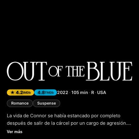
Out of the Blue
★ 4.2
4.8
2022
·
105 min
·
R
·
USA
IMDb
TMDb
Romance
Suspense
La vida de Connor se había estancado por completo
después de salir de la cárcel por un cargo de agresión.
Sin embargo, todo cambia cuando conoce a la esposa de
Ver más
un hombre de negocios millonario, una mujer que