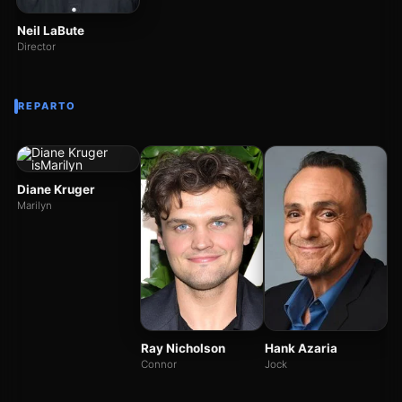
Neil LaBute
Director
REPARTO
Diane Kruger
Marilyn
C
As
Ray Nicholson
Hank Azaria
Connor
Jock