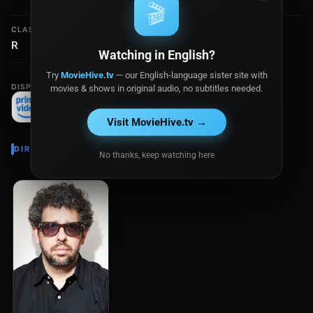
🎬
CLASIFICACIÓN
R
Watching in English?
Try
MovieHive.tv
— our English-language sister site with
DISPONIBLE EN
movies & shows in original audio, no subtitles needed.
Visit MovieHive.tv →
DIRECTOR
No thanks, keep watching here