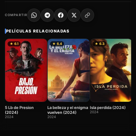
COMPARTIR
PELÍCULAS RELACIONADAS
★ 6.1
★ 6.4
★ 6.3
H
2
La belleza y el enigma
5 Lb de Presion
Isla perdida (2024)
vuelven (2024)
(2024)
2024
2024
2024