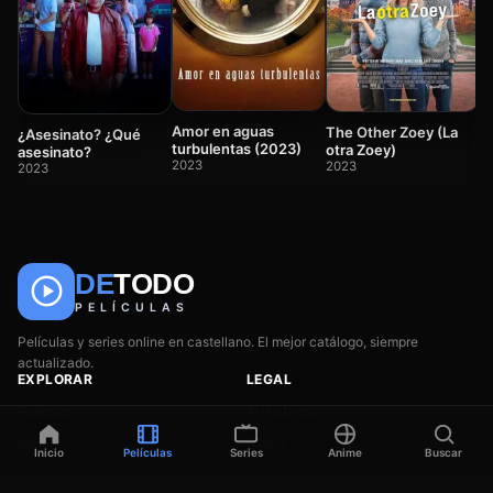
E
l
2
Amor en aguas
The Other Zoey (La
¿Asesinato? ¿Qué
turbulentas (2023)
otra Zoey)
asesinato?
2023
2023
2023
DE
TODO
🎬
📺
🎌
Anime
Películas
Series
PELÍCULAS
Películas y series online en castellano. El mejor catálogo, siempre
actualizado.
EXPLORAR
LEGAL
Películas
Aviso Legal
Series
DMCA
Inicio
Películas
Series
Anime
Buscar
Anime
Privacidad