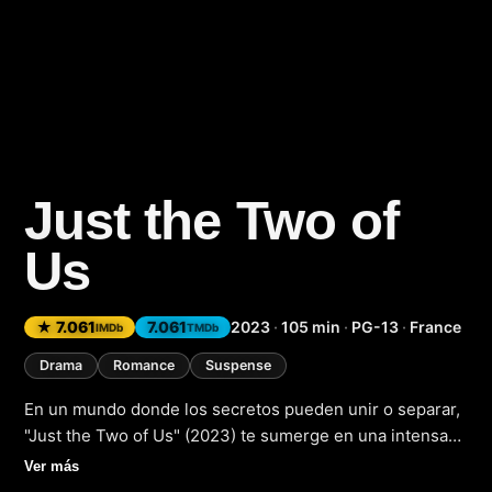
Just the Two of
Us
(2023)
★ 7.061
7.061
2023
·
105 min
·
PG-13
·
France
IMDb
TMDb
Drama
Romance
Suspense
En un mundo donde los secretos pueden unir o separar,
"Just the Two of Us" (2023) te sumerge en una intensa
historia de amor, intriga y emociones a flor de piel. Esta
Ver más
cautivadora película de drama romántico y suspense