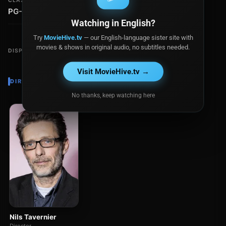
CLASIFICACIÓN
crisis.
PG-13
Watching in English?
Try
MovieHive.tv
— our English-language sister site with
movies & shows in original audio, no subtitles needed.
DISPONIBLE EN
Visit MovieHive.tv →
DIRECTOR
No thanks, keep watching here
Nils Tavernier