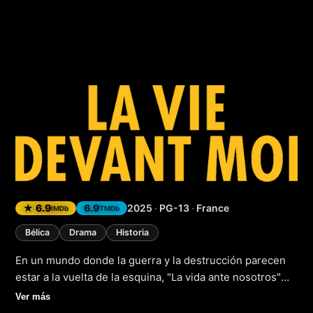
La vida ante nosot
★ 6.9
6.9
2025
·
PG-13
·
France
IMDb
TMDb
Bélica
Drama
Historia
En un mundo donde la guerra y la destrucción parecen
estar a la vuelta de la esquina, "La vida ante nosotros"
(2025) nos transporta a una época de conflicto y caos,
Ver más
donde la supervivencia es el objetivo número uno. Esta