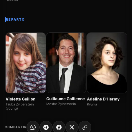
Director
REPARTO
Sa
Ro
Guillaume Gallienne
Violette Guillon
Adeline D'Hermy
Moshe Zylberstein
Tauba Zylberstein
Rywka
(young)
COMPARTIR