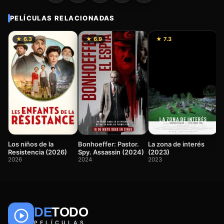
PELÍCULAS RELACIONADAS
★ 6.3
★ 6.9
★ 7.3
L
2
Los niños de la
Bonhoeffer: Pastor.
La zona de interés
Resistencia (2026)
Spy. Assassin (2024)
(2023)
2026
2024
2023
DE
TODO
🎬
📺
🎌
Anime
Películas
Series
PELÍCULAS