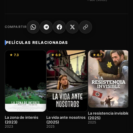
COMPARTIR
PELÍCULAS RELACIONADAS
★ 7.3
★ 6.9
★ 6.7
N
d
2
La resistencia invisible
La zona de interés
La vida ante nosotros
(2025)
(2023)
(2025)
2025
2023
2025