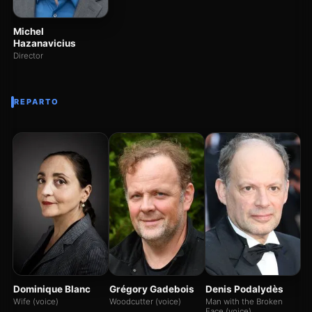
Michel
Hazanavicius
Director
REPARTO
Je
Tr
Na
Dominique Blanc
Grégory Gadebois
Denis Podalydès
Wife (voice)
Woodcutter (voice)
Man with the Broken
Face (voice)