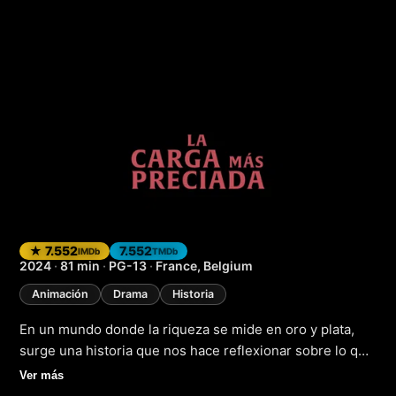
La mercancía más 
★ 7.552
7.552
IMDb
TMDb
2024
·
81 min
·
PG-13
·
France, Belgium
Animación
Drama
Historia
En un mundo donde la riqueza se mide en oro y plata,
surge una historia que nos hace reflexionar sobre lo que
verdaderamente importa. "La mercancía más preciosa"
Ver más
es una película animada que se estrenará en 2024 y que