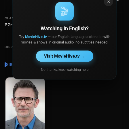
×
Productions
🎬
CLASIFICACIÓN
RECAUDACIÓN
PG-13
$4.3 millones
Watching in English?
Try
MovieHive.tv
— our English-language sister site with
movies & shows in original audio, no subtitles needed.
DISPONIBLE EN
Visit MovieHive.tv →
DIRECTOR
No thanks, keep watching here