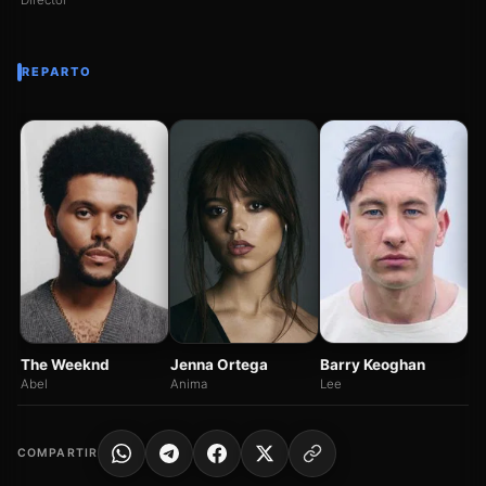
Director
REPARTO
Ri
Gi
Mo
The Weeknd
Jenna Ortega
Barry Keoghan
Abel
Anima
Lee
COMPARTIR