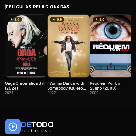
PELÍCULAS RELACIONADAS
★ 8.0
★ 6.9
★ 8.0
L
2
Gaga Chromatica Ball
Réquiem Por Un
I Wanna Dance with
(2024)
Sueño (2000)
Somebody (Quiero
2024
2000
bailar con alguien)
2022
DE
TODO
🎬
📺
🎌
Anime
Películas
Series
PELÍCULAS