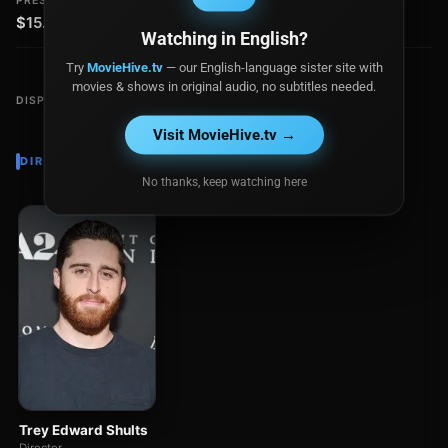
PRESUPUESTO
RECAUDACIÓN
$15.0 millones
$7.8 millones
Watching in English?
Try
MovieHive.tv
— our English-language sister site with
movies & shows in original audio, no subtitles needed.
DISPONIBLE EN
Visit MovieHive.tv →
DIRECTOR
No thanks, keep watching here
Trey Edward Shults