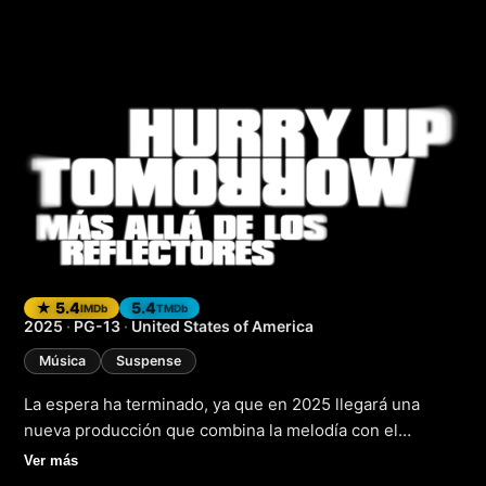
Hurry Up Tomorrow:
★ 5.4
5.4
IMDb
TMDb
2025
·
PG-13
·
United States of America
Música
Suspense
La espera ha terminado, ya que en 2025 llegará una
nueva producción que combina la melodía con el
misterio, llevándonos a un viaje más allá de la fama y el
Ver más
glamour. Hurry Up Tomorrow: Más allá de los reflectores