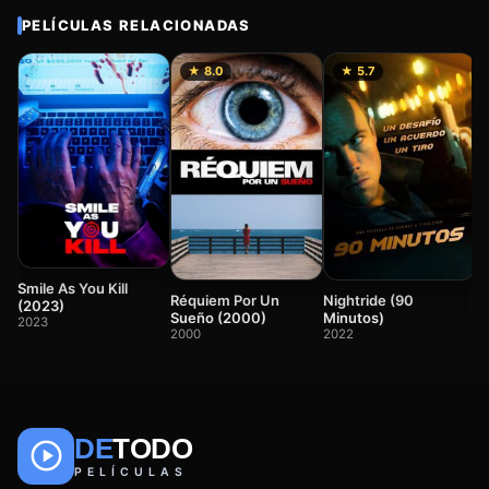
PELÍCULAS RELACIONADAS
★ 8.0
★ 5.7
T
2
Smile As You Kill
Réquiem Por Un
Nightride (90
(2023)
Sueño (2000)
Minutos)
2023
2000
2022
DE
TODO
🎬
📺
🎌
Anime
Películas
Series
PELÍCULAS