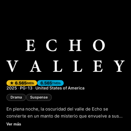
Echo Valley
(2025)
★ 6.565
6.565
IMDb
TMDb
2025
·
PG-13
·
United States of America
Drama
Suspense
En plena noche, la oscuridad del valle de Echo se
convierte en un manto de misterio que envuelve a sus
habitantes. Es allí donde la vida de una joven mujer
Ver más
llamada Ana se cruza con la de un hombre misterioso,