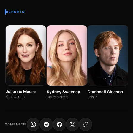
REPARTO
Ky
Ri
Julianne Moore
Sydney Sweeney
Domhnall Gleeson
Kate Garrett
Claire Garrett
Jackie
COMPARTIR