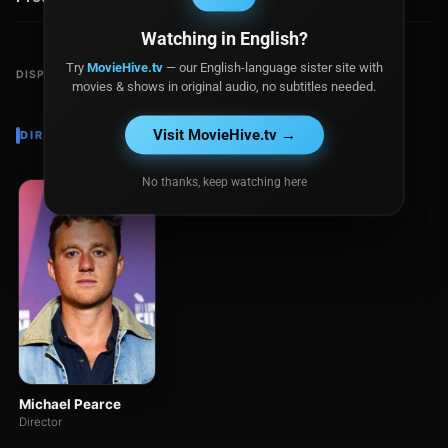
Watching in English?
Try
MovieHive.tv
— our English-language sister site with
DISPONIBLE EN
movies & shows in original audio, no subtitles needed.
Visit MovieHive.tv →
DIRECTOR
No thanks, keep watching here
Michael Pearce
Director