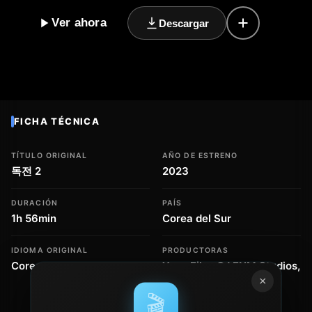
de drogas. Con un ritmo trepidante y giros inesperados,
Ver ahora
Descargar
esta cinta nos lleva a un mundo de violencia y
corrupción, donde nada es como parece. El protagonista,
un hombre con una fuerte convicción y un pasado
marcado por la tragedia, se ve obligado a tomar
decisiones difíciles y a enfrentarse a sus propios
demonios para lograr su objetivo. Con una dirección
FICHA TÉCNICA
magistral y un elenco de actores que entregan
interpretaciones intensas y creíbles, Believer 2 es una
TÍTULO ORIGINAL
AÑO DE ESTRENO
película que mantiene al espectador en vilo desde el
독전 2
2023
principio hasta el final. La trama se desarrolla de manera
impredecible, con momentos de tensión y sorpresa que
DURACIÓN
PAÍS
nos mantienen enganchados a la historia. En resumen,
1h 56min
Corea del Sur
Believer 2 es una película de acción y suspense que no
te dejará indiferente, así que prepárate para vivir una
IDIOMA ORIGINAL
PRODUCTORAS
experiencia cinematográfica intensa y emocionante. La
Coreano
Yong Film, CJ ENM Studios,
Superfiction, CJ
×
película es una secuela de la anterior entrega y promete
Entertainment
🎬
superarla en emoción y acción.