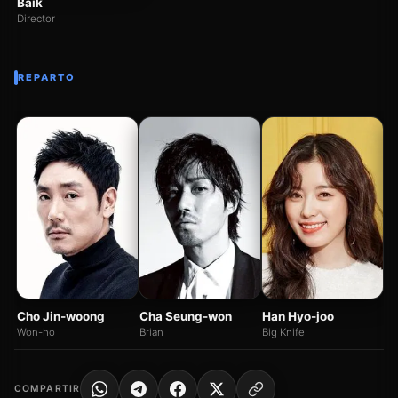
Baik
Director
REPARTO
O
Se
Cho Jin-woong
Cha Seung-won
Han Hyo-joo
Won-ho
Brian
Big Knife
COMPARTIR