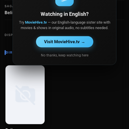
SAGA / COLECCIÓN
CLASIFICACIÓN
Believer - Colección
PG-13
Watching in English?
Try
MovieHive.tv
— our English-language sister site with
movies & shows in original audio, no subtitles needed.
DISPONIBLE EN
Visit MovieHive.tv →
DIRECTOR
No thanks, keep watching here