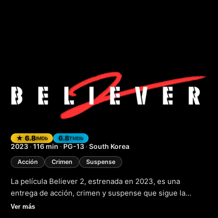
Believer 2 (Creyent
★ 6.8
6.8
IMDb
TMDb
2023
·
116 min
·
PG-13
·
South Korea
Acción
Crimen
Suspense
La película Believer 2, estrenada en 2023, es una
entrega de acción, crimen y suspense que sigue la
historia de un policía que se adentra en el mundo del
Ver más
crimen organizado para desmantelar una red de tráfico