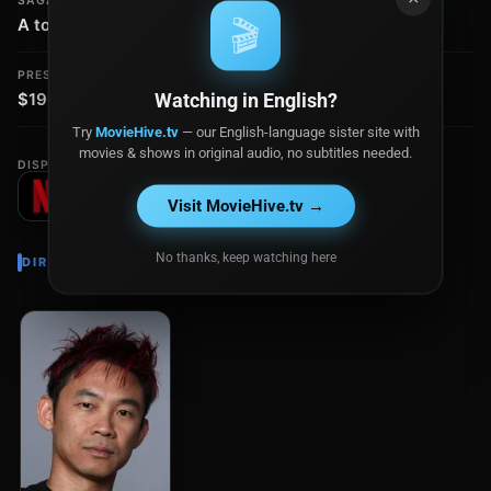
SAGA / COLECCIÓN
CLASIFICACIÓN
🎬
A todo gas - Colección
PG-13
PRESUPUESTO
RECAUDACIÓN
Watching in English?
$190.0 millones
$1.52 mil millones
Try
MovieHive.tv
— our English-language sister site with
movies & shows in original audio, no subtitles needed.
DISPONIBLE EN
Visit MovieHive.tv →
No thanks, keep watching here
DIRECTOR