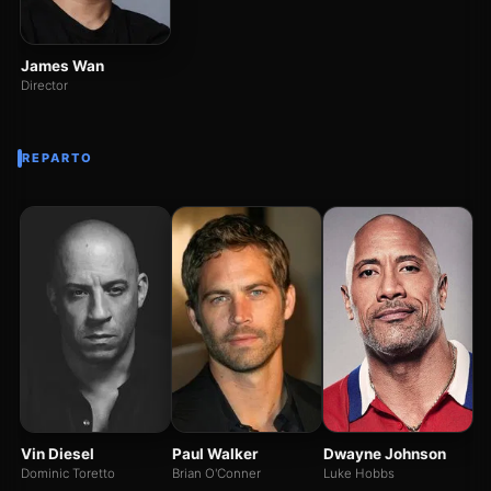
James Wan
Director
REPARTO
J
De
Vin Diesel
Paul Walker
Dwayne Johnson
Dominic Toretto
Brian O'Conner
Luke Hobbs