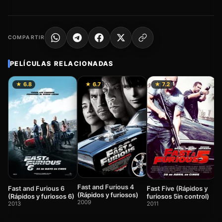
COMPARTIR
PELÍCULAS RELACIONADAS
★ 6.8
★ 6.7
★ 7.2
F
(
2
Fast and Furious 4
Fast Five (Rápidos y
Fast and Furious 6
(Rápidos y furiosos)
furiosos 5in control)
(Rápidos y furiosos 6)
2009
2011
2013