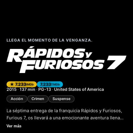
LLEGA EL MOMENTO DE LA VENGANZA.
Furious 7 (Rápidos
★ 7.233
7.233
IMDb
TMDb
2015
·
137 min
·
PG-13
·
United States of America
Acción
Crimen
Suspense
La séptima entrega de la franquicia Rápidos y Furiosos,
Furious 7, os llevará a una emocionante aventura llena
de acción, crimen y suspense. La película sigue a
Ver más
Dominic Toretto y su equipo, que deben enfrentarse a