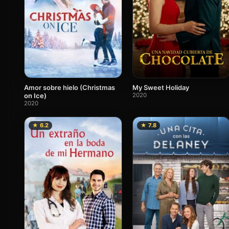
Amor sobre hielo (Christmas
My Sweet Holiday
on Ice)
2020
2020
★ 6.2
★ 7.8