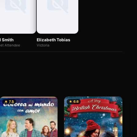
ll Smith
Elizabeth Tobias
let Attendee
Victoria
★ 7.5
★ 6.6