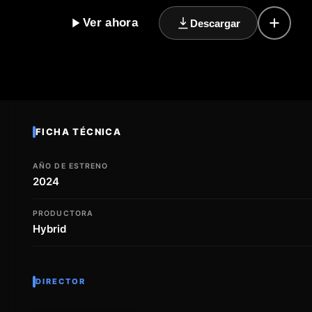
personajes que se ven envueltos en una historia de a
Ver ahora
Descargar
clásico que os hará soñar. Con su estreno previsto pa
pequeña pantalla promete ser un éxito de audiencia, 
romántico y las historias de amor cortas y tiernas. L
en esta producción que os hará reír y llorar a partes i
FICHA TÉCNICA
AÑO DE ESTRENO
2024
PRODUCTORA
Hybrid
DIRECTOR