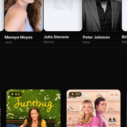
Julie Stevens
Bi
Monaye Moyes
Peter Johnson
Marilyn
Bal
Jane
Mike
★ 8.5
★ 7.7