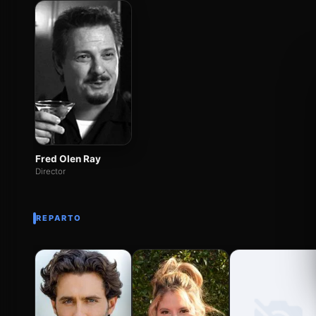
Fred Olen Ray
Director
REPARTO