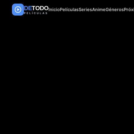
DE
TODO
Inicio
Películas
Series
Anime
Géneros
Pró
PELÍCULAS