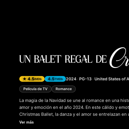
A Royal 
★ 4.5
4.5
2024
·
PG-13
·
United States of 
IMDb
TMDb
Película de TV
Romance
La magia de la Navidad se une al romance en una histo
amor y emoción en el año 2024. En este cálido y emoti
Christmas Ballet, la danza y el amor se entrelazan en
un mundo de fantasía y pasión. Con un toque de cine 
Ver más
esta película de televisión es un verdadero festín para