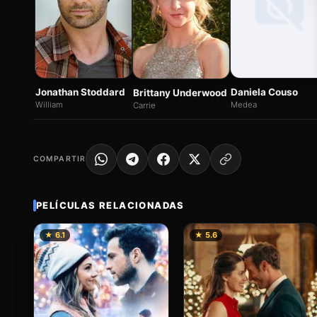
Jonathan Stoddard
Daniela Couso
Brittany Underwood
William
Medea
Carrie
COMPARTIR
PELÍCULAS RELACIONADAS
★ 6.1
★ 5.6