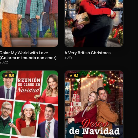
Color My World with Love
A Very British Christmas
(Colorea mi mundo con amor)
2019
2022
★ 5.9
★ 6.1