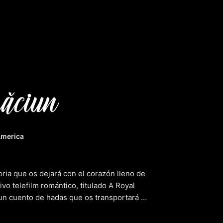
Christmas 
America
ria que os dejará con el corazón lleno de
vo telefilm romántico, titulado A Royal
 un cuento de hadas que os transportará a
sentimental y una pizca de comedia ligera,
 los sentidos. La narrativa sigue a unos