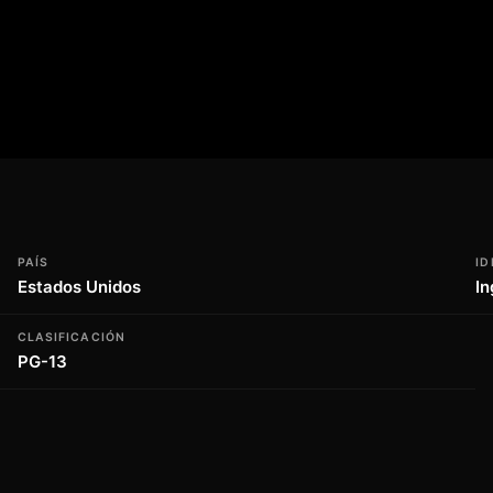
mor y desamor, con un fondo de ballet
ra 2024, esta producción de cine para la
especialmente entre los amantes del cine
a emoción y el romance están garantizados
guales.
PAÍS
ID
Estados Unidos
In
CLASIFICACIÓN
PG-13