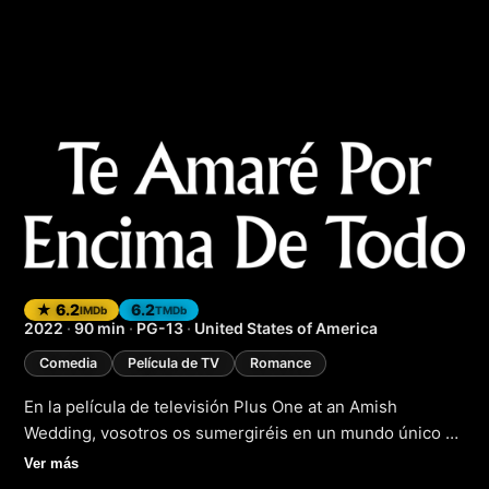
Plus One at an Am
★ 6.2
6.2
IMDb
TMDb
2022
·
90 min
·
PG-13
·
United States of America
Comedia
Película de TV
Romance
En la película de televisión Plus One at an Amish
Wedding, vosotros os sumergiréis en un mundo único y
fascinante donde la tradición y la modernidad se
Ver más
encuentran. La historia sigue a una joven que se