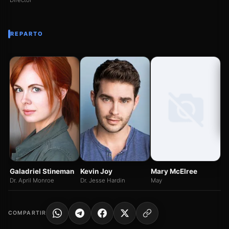
Director
REPARTO
S
Na
Mary McElree
Galadriel Stineman
Kevin Joy
May
Dr. April Monroe
Dr. Jesse Hardin
COMPARTIR