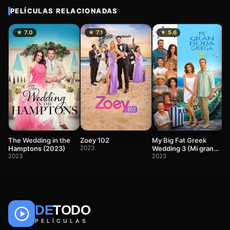
PELÍCULAS RELACIONADAS
★ 7.0
★ 7.1
★ 5.6
R
c
2
The Wedding in the
Zoey 102
My Big Fat Greek
Hamptons (2023)
2023
Wedding 3 (Mi gran
2023
boda griega 3)
2023
DE
TODO
🎬
📺
🎌
Anime
Películas
Series
PELÍCULAS