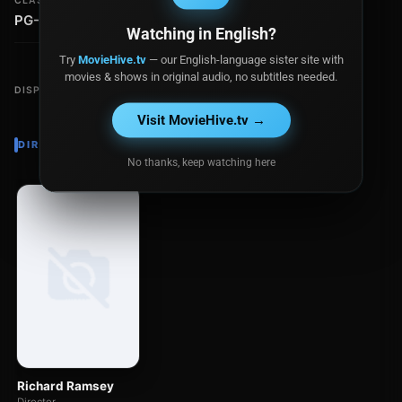
CLASIFICACIÓN
PG-13
Watching in English?
Try
MovieHive.tv
— our English-language sister site with
movies & shows in original audio, no subtitles needed.
DISPONIBLE EN
Visit MovieHive.tv →
DIRECTOR
No thanks, keep watching here
Richard Ramsey