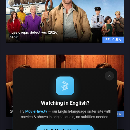
Las ovejas detectives (2026)
2026
PELÍCULA
×
🎬
Watching in English?
Hokum: La maldición de la bruja (2026)
Try
MovieHive.tv
— our English-language sister site with
2026
PELÍCULA
movies & shows in original audio, no subtitles needed.