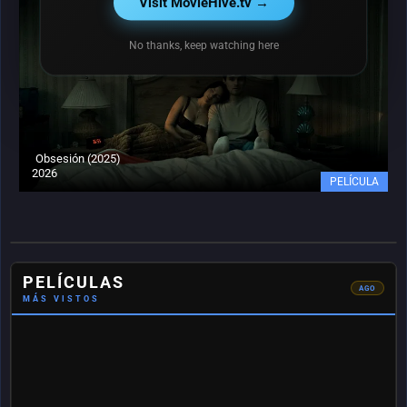
Visit MovieHive.tv →
No thanks, keep watching here
Obsesión (2025)
#2
DEL
2026
MES
PELÍCULA
Los
🔥
colores
#1
DEL
del
MES
Citizen
mal:
Vigilante
Negro
(2026)
(2026)
PELÍCULAS
481
439
AGO
MÁS VISTOS
vistas
vistas