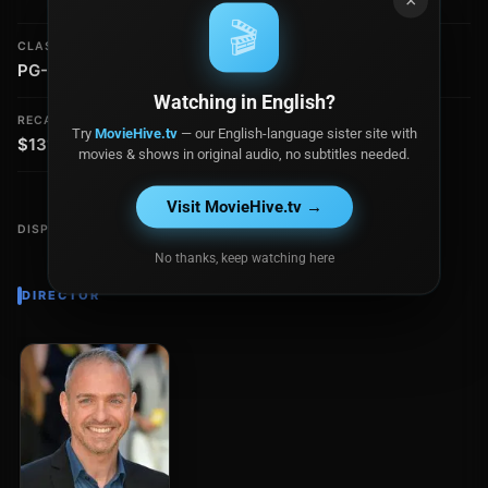
×
🎬
CLASIFICACIÓN
PRESUPUESTO
PG-13
$75.0 millones
Watching in English?
RECAUDACIÓN
Try
MovieHive.tv
— our English-language sister site with
$131.6 millones
movies & shows in original audio, no subtitles needed.
Visit MovieHive.tv →
DISPONIBLE EN
No thanks, keep watching here
DIRECTOR