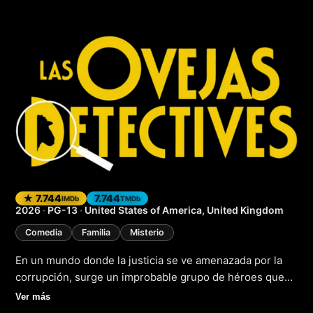
Las ovejas detecti
★ 7.744
7.744
IMDb
TMDb
2026
·
PG-13
·
United States of America, United Kingdom
Comedia
Familia
Misterio
En un mundo donde la justicia se ve amenazada por la
corrupción, surge un improbable grupo de héroes que
cambiará el curso de la historia. En la pequeña aldea de
Ver más
San Andrés de las Agua, un grupo de ovejas inteligentes