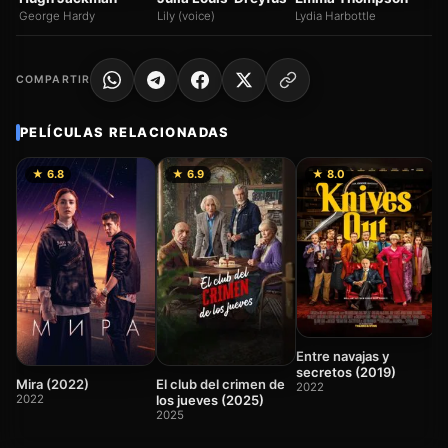
George Hardy
Lily (voice)
Lydia Harbottle
COMPARTIR
PELÍCULAS RELACIONADAS
★ 6.8
★ 6.9
★ 8.0
7
a
Entre navajas y
2
secretos (2019)
Mira (2022)
El club del crimen de
2022
2022
los jueves (2025)
2025