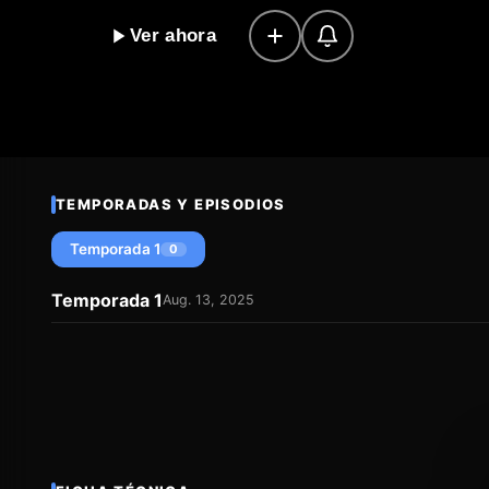
para evitar que sus trapos sucios se vuelvan públicos?
Ver ahora
reputación de estas dos mujeres se vuelve apasionante
que nos recuerda que, en el mundo de la delincuencia
permitirse. Después de una larga ausencia, las dos m
enfrentar el chantaje y proteger sus secretos más ínt
TEMPORADAS Y EPISODIOS
Temporada 1
0
Temporada 1
Aug. 13, 2025