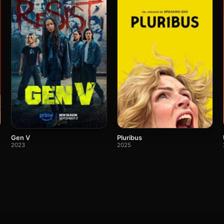
Gen V
Pluribus
2023
2025