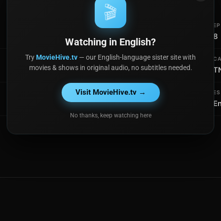
🎬
TEMPORADAS
EP
1
8
Watching in English?
Try
MovieHive.tv
— our English-language sister site with
IDIOMA ORIGINAL
C
movies & shows in original audio, no subtitles needed.
Español
T
Visit MovieHive.tv →
CREADOR
E
Malena Pichot
En
No thanks, keep watching here