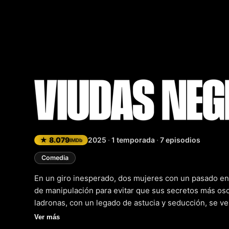
Viudas n
★ 8.079
2025
·
1 temporada
·
7 episodios
IMDb
Comedia
En un giro inesperado, dos mujeres con un pasado en
de manipulación para evitar que sus secretos más os
ladronas, con un legado de astucia y seducción, se v
con destruir su imagen perfecta. Su único recurso es 
Ver más
que les llevaron a la cima de su carrera como ladrona