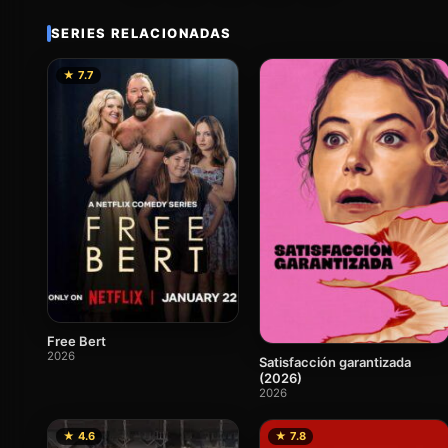
SERIES RELACIONADAS
★ 7.7
Free Bert
2026
Satisfacción garantizada
(2026)
2026
★ 4.6
★ 7.8