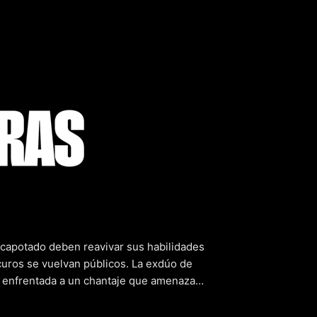
egras: P*t
capotado deben reavivar sus habilidades
curos se vuelvan públicos. La exdúo de
e enfrentada a un chantaje que amenaza
sacar a relucir los viejos trucos y engaños
s. Pero, ¿serán lo suficientemente astutas