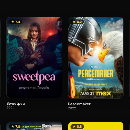
★ 7.4
★ 8.2
Sweetpea
Peacemaker
2024
2022
★ 7.8
★ 8.8