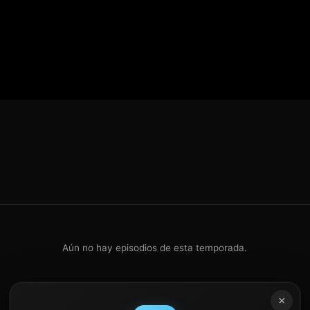
 La lucha por la supervivencia y la
 en esta historia de intriga y suspense,
, la lealtad es un lujo que pocos pueden
ujeres deben volver a unirse para
imos.
Aún no hay episodios de esta temporada.
×