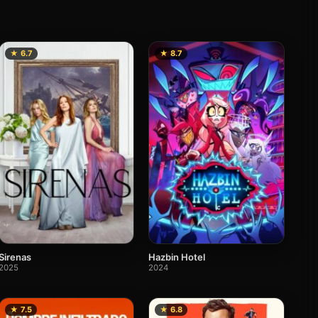
★ 6.7
★ 8.7
Sirenas
Hazbin Hotel
2025
2024
★ 7.5
★ 6.8