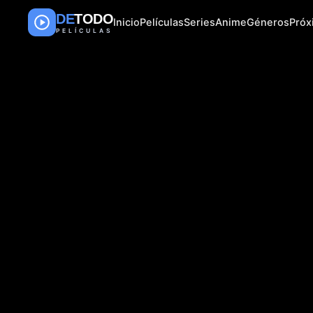
DE
TODO
Inicio
Películas
Series
Anime
Géneros
Pró
PELÍCULAS