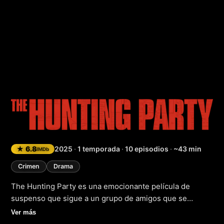
The Hunting Party
★ 6.8
2025
·
1 temporada
·
10 episodios
·
~43 min
IMDb
Crimen
Drama
The Hunting Party es una emocionante película de
suspenso que sigue a un grupo de amigos que se
reúnen en una cabaña aislada en el bosque para
Ver más
celebrar un fin de semana de cacería. Sin embargo, lo