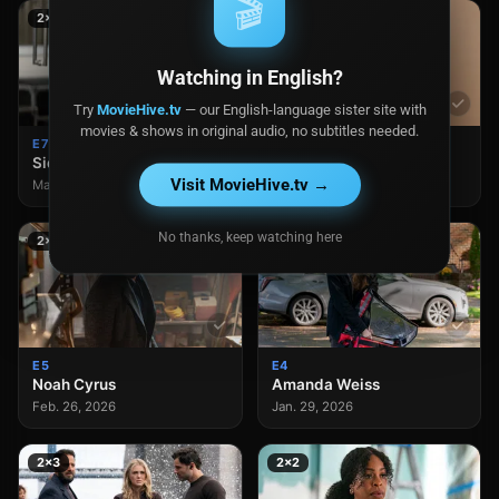
🎬
2×7
2×6
Watching in English?
Try
MovieHive.tv
— our English-language sister site with
movies & shows in original audio, no subtitles needed.
E7
E6
Sidney Fairfax
Lou Kaplan
Visit MovieHive.tv →
Mar. 12, 2026
Mar. 05, 2026
No thanks, keep watching here
2×5
2×4
E5
E4
Noah Cyrus
Amanda Weiss
Feb. 26, 2026
Jan. 29, 2026
2×3
2×2