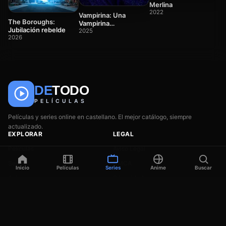
2
Merlina
2022
Vampirina: Una
The Boroughs:
Vampirina
Jubilación rebelde
adolescente
2025
2026
DE
TODO
🎬
📺
🎌
Anime
Películas
Series
PELÍCULAS
Películas y series online en castellano. El mejor catálogo, siempre
actualizado.
EXPLORAR
LEGAL
Películas
Aviso Legal
Series
DMCA
Inicio
Películas
Series
Anime
Buscar
Anime
Privacidad
Géneros
Contacto