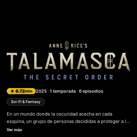
Talamasca: La ord
★ 6.72
2025
·
1 temporada
·
6 episodios
IMDb
Sci-Fi & Fantasy
En un mundo donde la oscuridad acecha en cada
esquina, un grupo de personas decididas a proteger a la
humanidad de criaturas sobrenaturales se convierte en
Ver más
la esperanza última. Estamos hablando de los