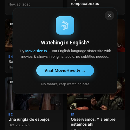
rompecabezas
Nov. 23, 2025
Nov. 16, 2025
×
🎬
1×4
1×3
Watching in English?
Try
MovieHive.tv
— our English-language sister site with
movies & shows in original audio, no subtitles needed.
E4
E3
Baño de sangre
La tarea inmediata
Nov. 09, 2025
Nov. 02, 2025
Visit MovieHive.tv →
1×2
1×1
No thanks, keep watching here
E2
E1
Una jungla de espejos
Observamos. Y siempre
estamos ahí
Oct. 26, 2025