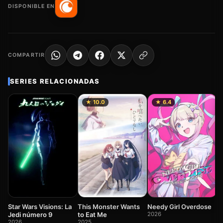
DISPONIBLE EN
COMPARTIR
SERIES RELACIONADAS
★ 10.0
★ 6.4
E
H
2
This Monster Wants
Star Wars Visions: La
Needy Girl Overdose
to Eat Me
Jedi número 9
2026
2025
2026