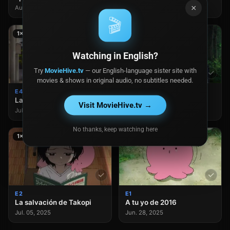
×
Aug. 02, 2025
Jul. 26, 2025
🎬
1×4
1×3
Watching in English?
Try
MovieHive.tv
— our English-language sister site with
movies & shows in original audio, no subtitles needed.
E4
E3
La salvación de Azuma
La confesión de Takopi
Visit MovieHive.tv →
Jul. 19, 2025
Jul. 12, 2025
No thanks, keep watching here
1×2
1×1
E2
E1
La salvación de Takopi
A tu yo de 2016
Jul. 05, 2025
Jun. 28, 2025