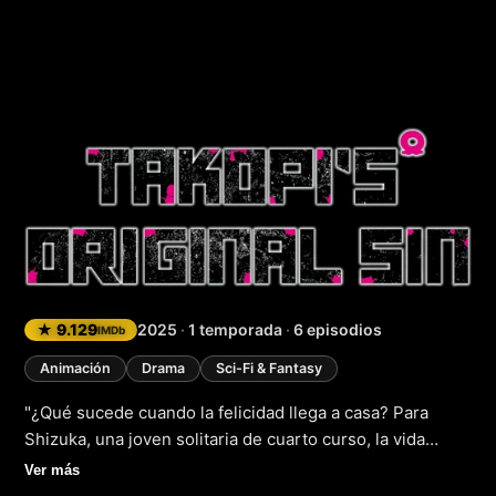
Takopi’s Original S
★ 9.129
2025
·
1 temporada
·
6 episodios
IMDb
Animación
Drama
Sci-Fi & Fantasy
"¿Qué sucede cuando la felicidad llega a casa? Para
Shizuka, una joven solitaria de cuarto curso, la vida
parecía haber perdido su brillo. Pero todo cambia con la
Ver más
llegada de Takopi, un visitante intergaláctico procedente