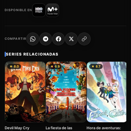
DISPONIBLE EN
COMPARTIR
SERIES RELACIONADAS
★ 8.0
★ 6.9
★ 8.7
I
2
Devil May Cry
La fiesta de las
Hora de aventuras: