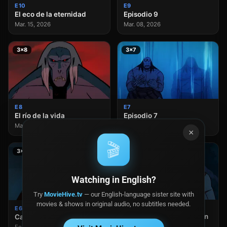
E10
E9
El eco de la eternidad
Episodio 9
Mar. 15, 2026
Mar. 08, 2026
3×8
3×7
E8
E7
El río de la vida
Episodio 7
Mar. 01, 2026
Feb. 22, 2026
×
🎬
3×6
3×5
Watching in English?
Try
MovieHive.tv
— our English-language sister site with
movies & shows in original audio, no subtitles needed.
E5
E6
Los muertos no proyectan
Caverna de los Horrores
sombra
Feb. 15, 2026