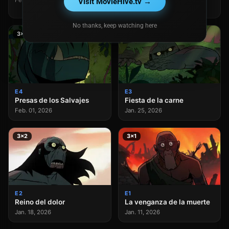
Visit MovieHive.tv →
Feb. 08, 2026
No thanks, keep watching here
3×4
3×3
E4
E3
Presas de los Salvajes
Fiesta de la carne
Feb. 01, 2026
Jan. 25, 2026
3×2
3×1
E2
E1
Reino del dolor
La venganza de la muerte
Jan. 18, 2026
Jan. 11, 2026