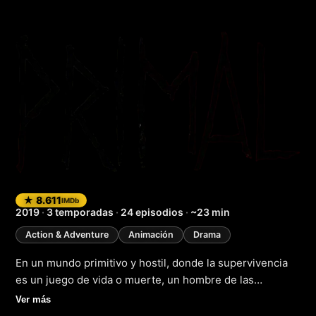
Primal
★ 8.611
IMDb
2019
·
3 temporadas
·
24 episodios
·
~23 min
Action & Adventure
Animación
Drama
En un mundo primitivo y hostil, donde la supervivencia
es un juego de vida o muerte, un hombre de las
cavernas y un dinosaurio se unen en una amistad que
Ver más
cambia la dinámica de la historia. "Primal" nos transporta