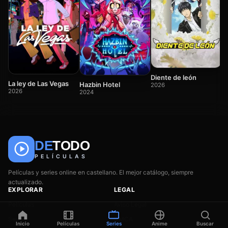
E
Di
2
Diente de león
La ley de Las Vegas
Hazbin Hotel
2026
2026
2024
DE
TODO
🎬
📺
🎌
Anime
Películas
Series
PELÍCULAS
Películas y series online en castellano. El mejor catálogo, siempre
actualizado.
EXPLORAR
LEGAL
Películas
Aviso Legal
Series
DMCA
Inicio
Películas
Series
Anime
Buscar