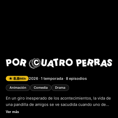
Por cuatro perras
★ 8.8
2026
·
1 temporada
·
8 episodios
IMDb
Animación
Comedia
Drama
En un giro inesperado de los acontecimientos, la vida de
una pandilla de amigos se ve sacudida cuando uno de
ellos, Jabalí, se ve envuelto en una red de delincuencia y
Ver más
corrupción que los lleva a una situación límite. En este