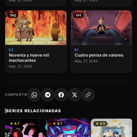
May. 27, 2026
May. 27, 2026
1×2
1×1
E2
E1
Noventa y nueve mil
Cuatro perras de valores
machacantes
May. 27, 2026
May. 27, 2026
COMPARTIR
SERIES RELACIONADAS
★ 6.7
★ 8.7
★ 8.5