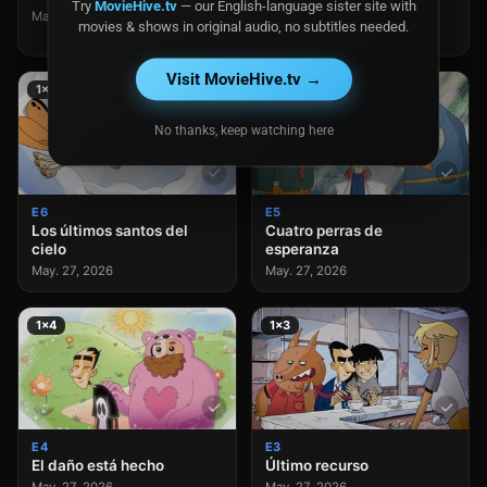
Try
MovieHive.tv
— our English-language sister site with
responsabilidad
May. 27, 2026
movies & shows in original audio, no subtitles needed.
May. 27, 2026
Visit MovieHive.tv →
1×6
1×5
No thanks, keep watching here
E6
E5
Los últimos santos del
Cuatro perras de
cielo
esperanza
May. 27, 2026
May. 27, 2026
1×4
1×3
E4
E3
El daño está hecho
Último recurso