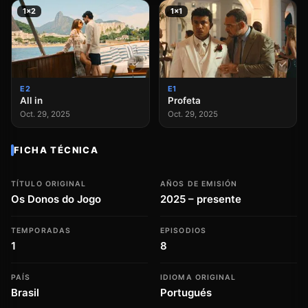
1×2
1×1
E2
E1
All in
Profeta
Oct. 29, 2025
Oct. 29, 2025
FICHA TÉCNICA
TÍTULO ORIGINAL
AÑOS DE EMISIÓN
Os Donos do Jogo
2025 – presente
TEMPORADAS
EPISODIOS
1
8
PAÍS
IDIOMA ORIGINAL
Brasil
Portugués