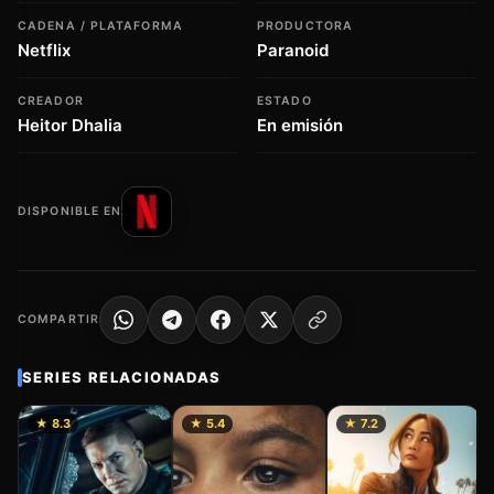
CADENA / PLATAFORMA
PRODUCTORA
Netflix
Paranoid
CREADOR
ESTADO
Heitor Dhalia
En emisión
DISPONIBLE EN
COMPARTIR
SERIES RELACIONADAS
★ 8.3
★ 5.4
★ 7.2