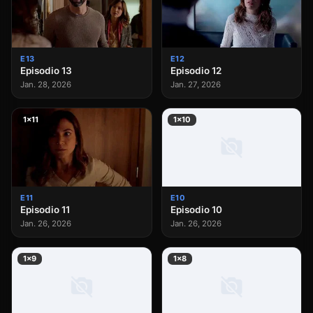
E13
E12
Episodio 13
Episodio 12
Jan. 28, 2026
Jan. 27, 2026
1×11
1×10
E11
E10
Episodio 11
Episodio 10
Jan. 26, 2026
Jan. 26, 2026
1×9
1×8