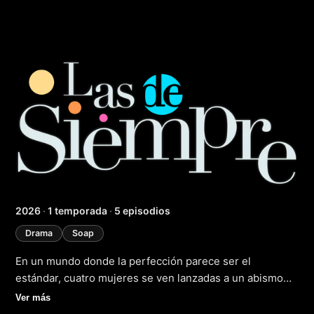
Las de siempre
2026
·
1 temporada
·
5 episodios
Drama
Soap
En un mundo donde la perfección parece ser el
estándar, cuatro mujeres se ven lanzadas a un abismo
de incertidumbre cuando sus vidas conocidas
Ver más
comienzan a desmoronarse. En 2019, la vida de estas