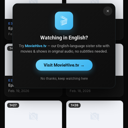
×
🎬
E31
E30
Episodio 31
Episodio 30
Feb. 23, 2026
Feb. 22, 2026
Watching in English?
Try
MovieHive.tv
— our English-language sister site with
1×29
1×28
movies & shows in original audio, no subtitles needed.
Visit MovieHive.tv →
No thanks, keep watching here
E29
E28
Episodio 29
Episodio 28
Feb. 19, 2026
Feb. 18, 2026
1×27
1×26