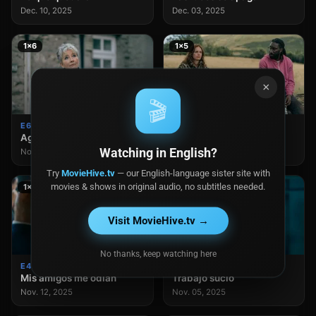
Dec. 10, 2025
Dec. 03, 2025
1×6
1×5
×
🎬
E6
E5
Aguas abandonadas
Agonizante
Watching in English?
Nov. 26, 2025
Nov. 19, 2025
Try
MovieHive.tv
— our English-language sister site with
movies & shows in original audio, no subtitles needed.
1×4
1×3
Visit MovieHive.tv →
No thanks, keep watching here
E4
E3
Mis amigos me odian
Trabajo sucio
Nov. 12, 2025
Nov. 05, 2025