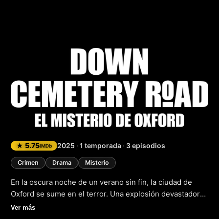
Down Cemetery Roa
★ 5.75
2025
·
1 temporada
·
3 episodios
IMDb
Crimen
Drama
Misterio
En la oscura noche de un verano sin fin, la ciudad de
Oxford se sume en el terror. Una explosión devastadora
deja una casa en ruinas y con ella, la desaparición de
Ver más
una pequeña niña. La vecina de la casa, una mujer