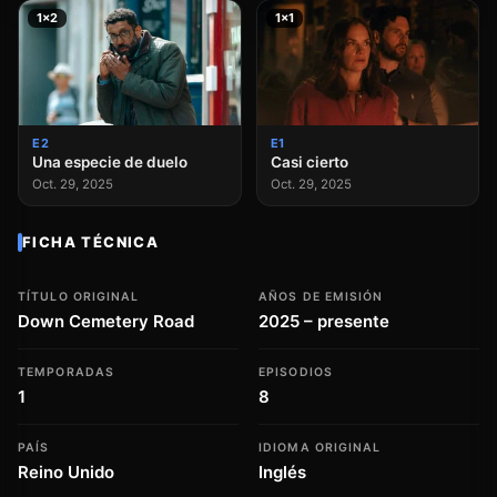
1×2
1×1
E2
E1
Una especie de duelo
Casi cierto
Oct. 29, 2025
Oct. 29, 2025
FICHA TÉCNICA
TÍTULO ORIGINAL
AÑOS DE EMISIÓN
Down Cemetery Road
2025 – presente
TEMPORADAS
EPISODIOS
1
8
PAÍS
IDIOMA ORIGINAL
Reino Unido
Inglés