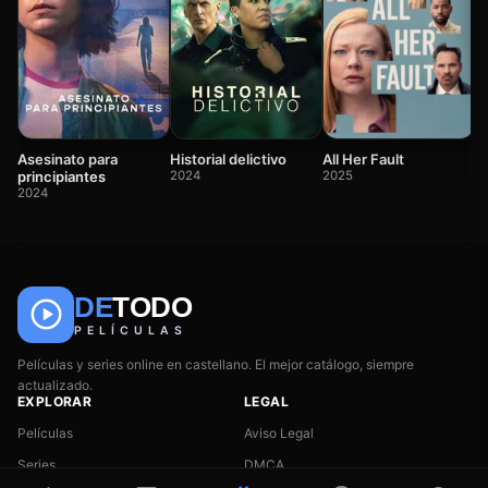
El
2
All Her Fault
Asesinato para
Historial delictivo
2025
principiantes
2024
2024
DE
TODO
PELÍCULAS
🎬
📺
🎌
Anime
Películas y series online en castellano. El mejor catálogo, siempre
Películas
Series
actualizado.
EXPLORAR
LEGAL
Películas
Aviso Legal
Series
DMCA