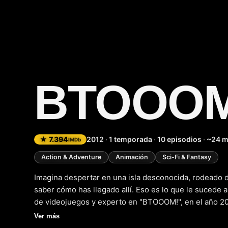
BTOOOM
★ 7.394
2012
·
1 temporada
·
10 episodios
·
~24 m
IMDb
Action & Adventure
Animación
Sci-Fi & Fantasy
Imagina despertar en una isla desconocida, rodeado d
saber cómo has llegado allí. Eso es lo que le sucede
de videojuegos y experto en "BTOOOM!", en el año 201
como un juego de supervivencia mortal en la vida real
Ver más
por la vida. Ryota se une a Himiko, una enigmática chi