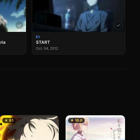
E1
ria
START
Oct. 04, 2012
★ 8.1
★ 10.0