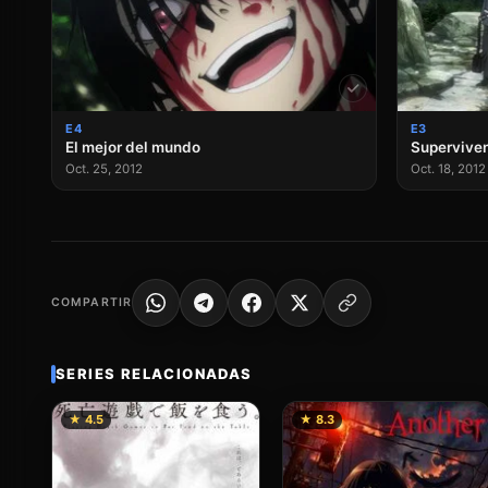
E4
E3
El mejor del mundo
Supervive
Oct. 25, 2012
Oct. 18, 2012
COMPARTIR
SERIES RELACIONADAS
★ 4.5
★ 8.3