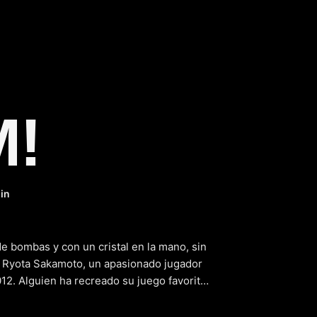
!
in
e bombas y con un cristal en la mano, sin
 a Ryota Sakamoto, un apasionado jugador
2. Alguien ha recreado su juego favorito
, convirtiendo la aventura en una lucha
ca que se convierte en su aliada en esta