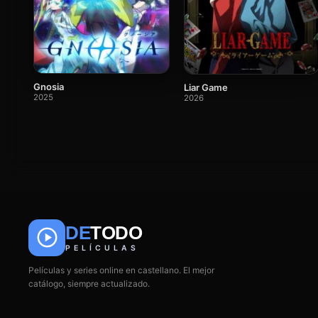
Gnosia
Liar Game
2025
2026
DE
TODO
PELÍCULAS
Películas y series online en castellano. El mejor
catálogo, siempre actualizado.