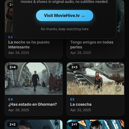
movies & shows in original audio, no subtitles needed.
2×6
2×5
Visit MovieHive.tv →
No thanks, keep watching here
E6
E5
La noche se ha puesto
Tengo amigos en todas
interesante
partes
Apr. 29, 2025
Apr. 29, 2025
2×4
2×3
E4
E3
¿Has estado en Ghorman?
La cosecha
Apr. 29, 2025
Apr. 22, 2025
2×2
2×1