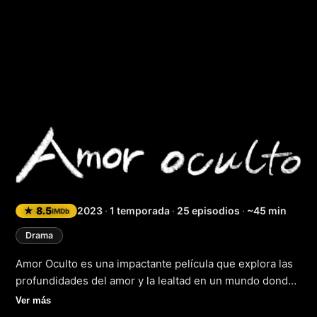
Amor Oculto
★ 8.5
2023
·
1 temporada
·
25 episodios
·
~45 min
IMDb
Drama
Amor Oculto es una impactante película que explora las
profundidades del amor y la lealtad en un mundo donde
nada es como parece. La trama sigue a una joven pareja
Ver más
que se ve envuelta en un misterioso juego de poder y