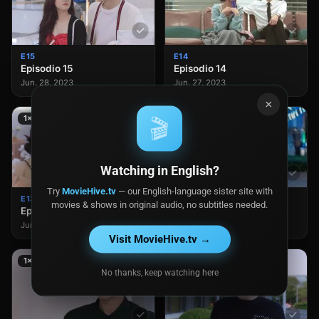
E15
E14
Episodio 15
Episodio 14
Jun. 28, 2023
Jun. 27, 2023
×
1×13
1×12
🎬
Watching in English?
Try
MovieHive.tv
— our English-language sister site with
E13
E12
movies & shows in original audio, no subtitles needed.
Episodio 13
Episodio 12
Jun. 26, 2023
Jun. 26, 2023
Visit MovieHive.tv →
1×11
1×10
No thanks, keep watching here