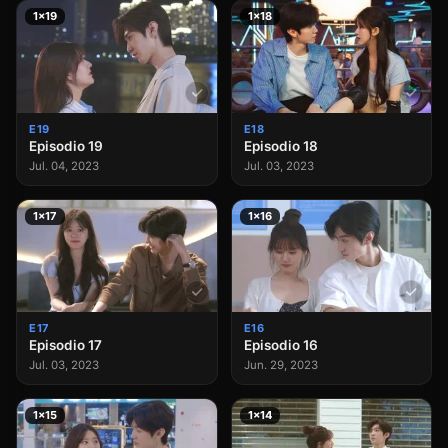
1×19
1×18
E19
E18
Episodio 19
Episodio 18
Jul. 04, 2023
Jul. 03, 2023
1×17
1×16
E17
E16
Episodio 17
Episodio 16
Jul. 03, 2023
Jun. 29, 2023
1×15
1×14