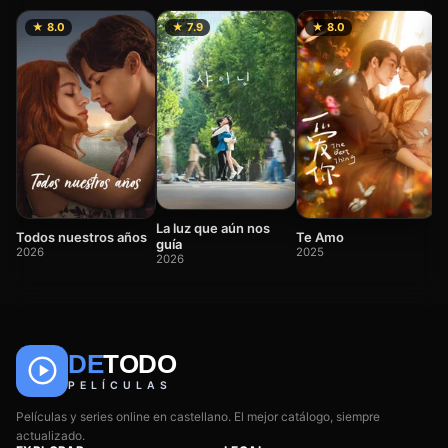
★ 8.0
★ 7.9
★ 8.0
F
2
La luz que aún nos
Todos nuestros años
Te Amo
guía
2026
2025
2026
DE
TODO
🎬
📺
🎌
Anime
Películas
Series
PELÍCULAS
Películas y series online en castellano. El mejor catálogo, siempre
actualizado.