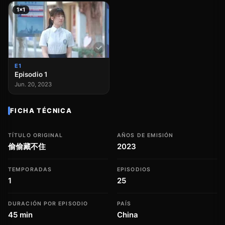
1×1
E1
Episodio 1
Jun. 20, 2023
FICHA TÉCNICA
TÍTULO ORIGINAL
AÑOS DE EMISIÓN
偷偷藏不住
2023
TEMPORADAS
EPISODIOS
1
25
DURACIÓN POR EPISODIO
PAÍS
45 min
China