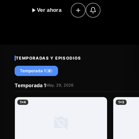
descubriremos la historia de estos niños, que fueron
Ver ahora
que nunca supieron quiénes eran sus padres. Un enigm
cuestionar la verdad y a buscar respuestas en un mu
ofrece un viaje al pasado, a la Barcelona de los año
barceloneses se convirtieron en los padres adoptivo
y dedicación. Un documental que nos hace reflexionar
la búsqueda de la verdad, un auténtico drama social 
TEMPORADAS Y EPISODIOS
Temporada 1
4
Temporada 1
May. 29, 2026
1×4
1×3