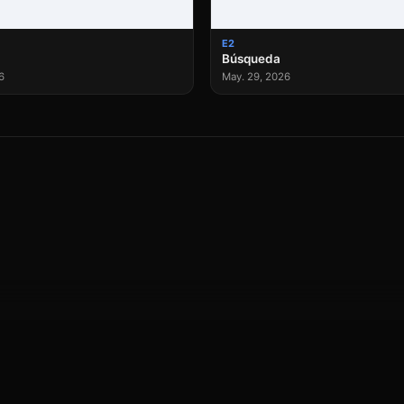
E2
Búsqueda
6
May. 29, 2026