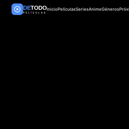
DE
TODO
Inicio
Películas
Series
Anime
Géneros
Pró
PELÍCULAS