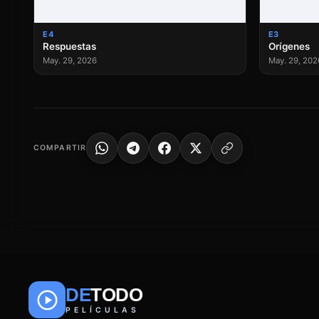
E4
E3
Respuestas
Orígenes
May. 29, 2026
May. 29, 202
COMPARTIR
DE
TODO
PELÍCULAS