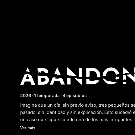
Abando
2026
·
1 temporada
·
4 episodios
Imagina que un día, sin previo aviso, tres pequeños s
pasado, sin identidad y sin explicación. Esto sucedió 
un caso que sigue siendo uno de los más intrigantes d
documental que narra este suceso, estrenada hace u
Ver más
misterio y la investigación, un auténtico thriller de no