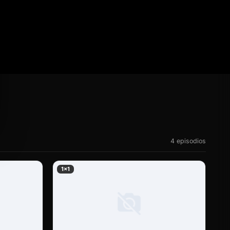
4 episodios
1×1