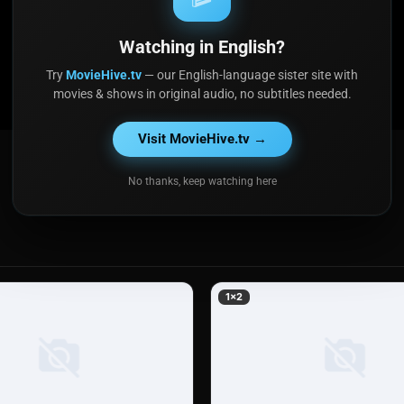
 abandonados en una estación de tren y
a que sigue sin resolver, que nos lleva a
Watching in English?
ndo de suspense y crimen. La serie nos
Try
MovieHive.tv
— our English-language sister site with
s 80, y nos muestra cómo dos pedagogos
movies & shows in original audio, no subtitles needed.
s de estos pequeños, criándolos con amor
 sobre la condición humana, la identidad y
Visit MovieHive.tv →
y humano.
No thanks, keep watching here
1×2