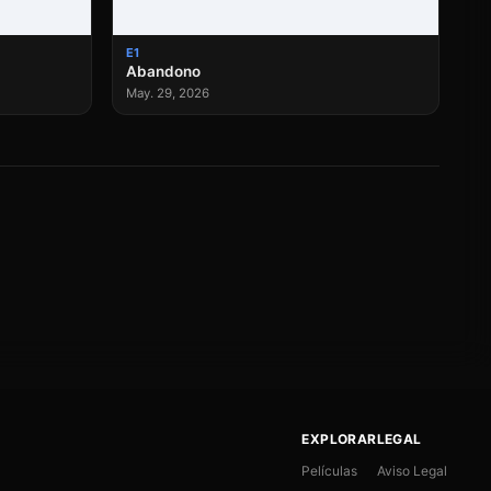
E1
Abandono
May. 29, 2026
EXPLORAR
LEGAL
Películas
Aviso Legal