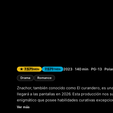
Znachor 
★ 7.571
7.571
2023
·
140 min
·
PG-13
·
Pola
IMDb
TMDb
Drama
Romance
Znachor, también conocido como El curandero, es una
llegará a las pantallas en 2026. Esta producción nos 
enigmático que posee habilidades curativas excepcion
como emocionales. A medida que su fama se extiende,
Ver más
en busca de solución a sus males, pero también despie