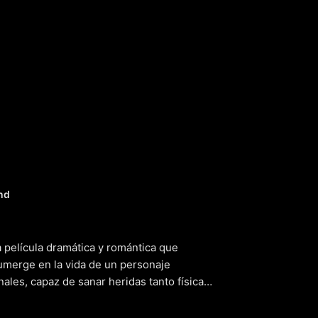
(El curand
nd
 película dramática y romántica que
sumerge en la vida de un personaje
ales, capaz de sanar heridas tanto físicas
 atrae a personas de todos los ámbitos
rta la curiosidad y el interés de aquellos