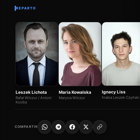
REPARTO
Ignacy Liss
Leszek Lichota
Maria Kowalska
hrabia Leszek Czyński
Rafał Wilczur / Antoni
Marysia Wilczur
Kosiba
COMPARTIR