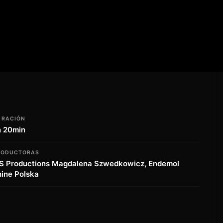
URACIÓN
h 20min
RODUCTORAS
S Productions Magdalena Szwedkowicz, Endemol
ine Polska