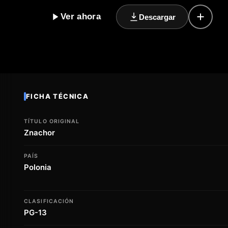
que buscan comprender el misterio detrás de sus pod
Ver ahora
Descargar
romance apasionado y profundo que surge entre el c
su ayuda, llevándolos a enfrentar desafíos y a cuesti
emotivo y una profundidad psicológica, Znachor explo
la búsqueda de la verdad, invitando a los espectadore
y la conexión que existe entre las personas. La pelícu
conmovedor que dejará una huella duradera en aquel
FICHA TÉCNICA
TÍTULO ORIGINAL
Znachor
PAÍS
Polonia
CLASIFICACIÓN
PG-13