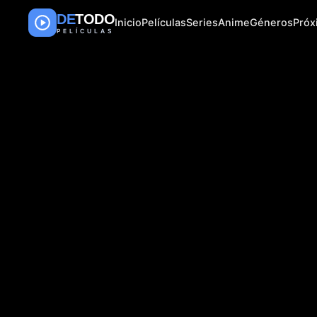
DE
TODO
Inicio
Películas
Series
Anime
Géneros
Pró
PELÍCULAS