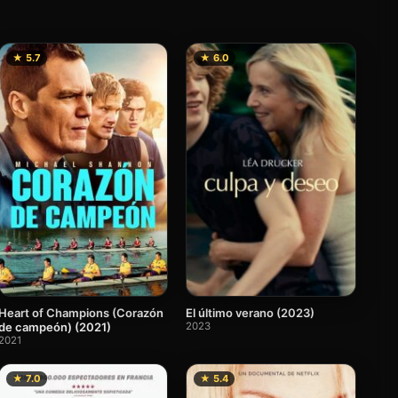
★ 5.7
★ 6.0
Heart of Champions (Corazón
El último verano (2023)
de campeón) (2021)
2023
2021
★ 7.0
★ 5.4