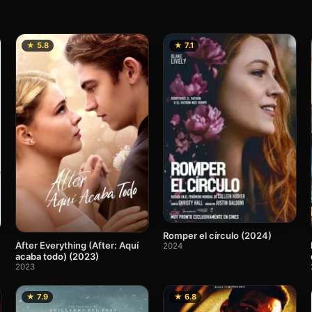
★ 5.8
★ 7.1
Romper el círculo (2024)
After Everything (After: Aquí
2024
acaba todo) (2023)
2023
★ 7.9
★ 6.8