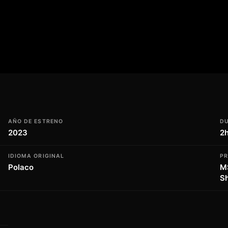
eres. La trama se entrelaza con un
urandero y una de las personas que busca
onar sus creencias y valores. Con un ritmo
ra temas universales como la fe, el amor y
s a reflexionar sobre la naturaleza humana
la promete ser un viaje intenso y
los que la experimenten.
AÑO DE ESTRENO
D
2023
2
IDIOMA ORIGINAL
P
Polaco
M
Sh