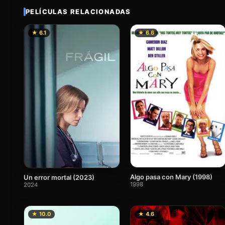
PELÍCULAS RELACIONADAS
★ 6.1
★ 6.6
Algo pasa con Mary (1998)
Un error mortal (2023)
1998
2024
★ 10.0
★ 4.6