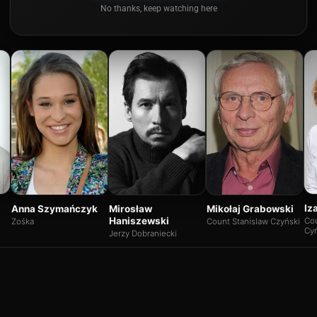
No thanks, keep watching here
Iz
Anna Szymańczyk
Mirosław
Mikołaj Grabowski
Haniszewski
Co
Zośka
Count Stanislaw Czyński
Cy
Jerzy Dobraniecki