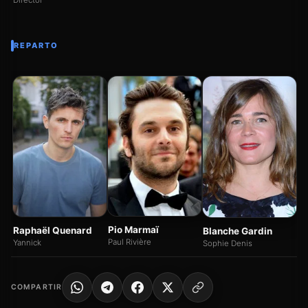
Director
REPARTO
Sé
C
Wi
Pio Marmaï
Raphaël Quenard
Blanche Gardin
Paul Rivière
Yannick
Sophie Denis
COMPARTIR