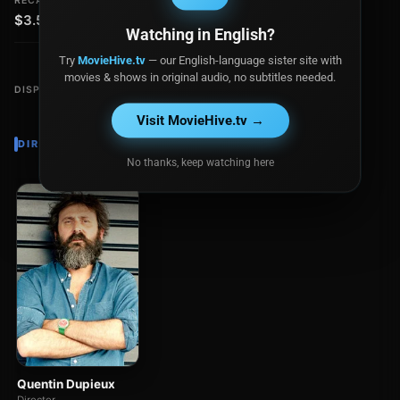
RECAUDACIÓN
$3.5 millones
Watching in English?
Try
MovieHive.tv
— our English-language sister site with
movies & shows in original audio, no subtitles needed.
DISPONIBLE EN
Visit MovieHive.tv →
DIRECTOR
No thanks, keep watching here
Quentin Dupieux