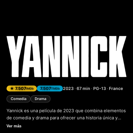
Yannick
(2023)
★ 7.507
7.507
2023
·
67 min
·
PG-13
·
France
IMDb
TMDb
Comedia
Drama
Yannick es una película de 2023 que combina elementos
de comedia y drama para ofrecer una historia única y
emocional. La trama sigue a Yannick, un personaje que
Ver más
se encuentra en una encrucijada de su vida y debe