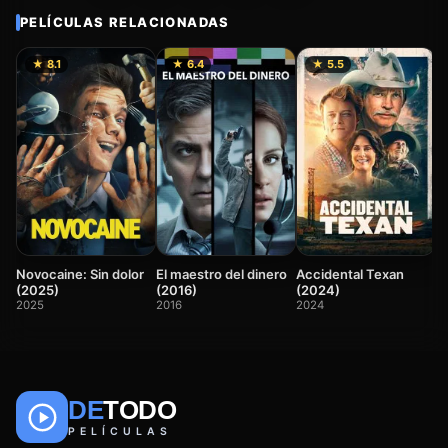
PELÍCULAS RELACIONADAS
★ 8.1
★ 6.4
★ 5.5
F
2
Novocaine: Sin dolor
El maestro del dinero
Accidental Texan
(2025)
(2016)
(2024)
2025
2016
2024
DE
TODO
🎬
📺
🎌
Anime
Películas
Series
PELÍCULAS