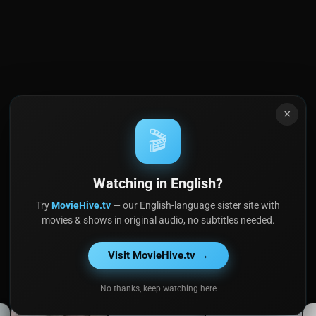
×
🎬
Watching in English?
Try
MovieHive.tv
— our English-language sister site with
movies & shows in original audio, no subtitles needed.
Visit MovieHive.tv →
No thanks, keep watching here