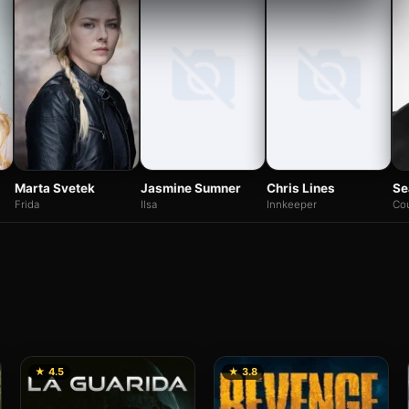
Jasmine Sumner
Chris Lines
Marta Svetek
Se
Ilsa
Innkeeper
Frida
Cou
★ 4.5
★ 3.8