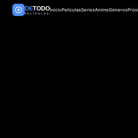
DE
TODO
Inicio
Películas
Series
Anime
Géneros
Pró
PELÍCULAS