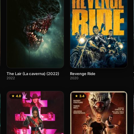
Revenge Ride
The Lair (La caverna) (2022)
2020
2022
★ 4.8
★ 3.4