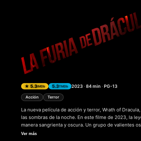
Wrath of
★ 5.3
5.3
2023
·
84 min
·
PG-13
IMDb
TMDb
Acción
Terror
La nueva película de acción y terror, Wrath of Dracula,
las sombras de la noche. En este filme de 2023, la le
manera sangrienta y oscura. Un grupo de valientes osa
una lucha por la supervivencia, mientras que el cond
Ver más
y el terror en su búsqueda de poder y dominio. Con 