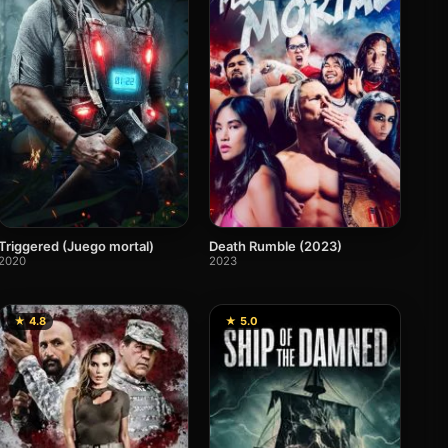
Triggered (Juego mortal)
Death Rumble (2023)
2020
2023
★ 4.8
★ 5.0