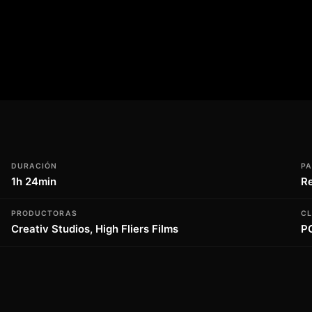
cula es una película que os mantendrá en
 cierne sobre vosotros, y la pregunta es,
la? La película os sumergirá en un mundo
he de terror inolvidable con Wrath of
 os espera en esta película de acción y
DURACIÓN
PA
1h 24min
R
PRODUCTORAS
CL
Creativ Studios, High Fliers Films
P