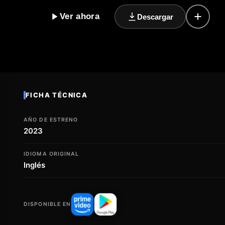
de suspense que os dejarán sin aliento, Wrath of Dra
Ver ahora
Descargar
vilo desde el principio hasta el final. La oscuridad se
¿seréis capaces de escapar de la ira del conde Drácu
de miedo y adrenalina, así que preparaos para una noc
Dracula. No os quedéis atrás, descubrid el horror que
terror que os helará la sangre.
FICHA TÉCNICA
AÑO DE ESTRENO
2023
IDIOMA ORIGINAL
Inglés
DISPONIBLE EN