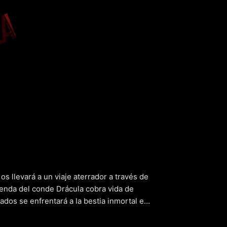
 Dracula
(2
 os llevará a un viaje aterrador a través de
yenda del conde Drácula cobra vida de
dos se enfrentará a la bestia inmortal en
e, sediento de venganza, sembrará el caos
escenas de acción trepidantes y momentos