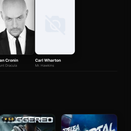
Carl Wharton
an Cronin
Mr. Hawkins
nt Dracula
★ 5.6