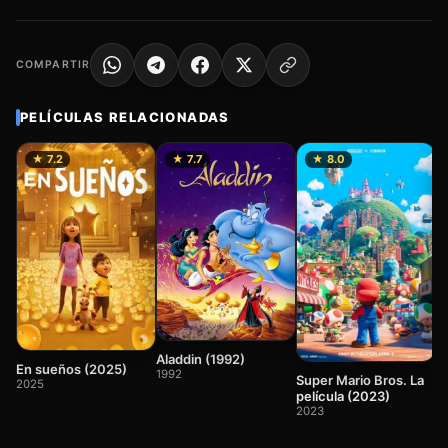
COMPARTIR
PELÍCULAS RELACIONADAS
★ 7.2
★ 7.7
★ 8.0
M
2
Aladdin (1992)
En sueños (2025)
1992
Super Mario Bros. La
2025
película (2023)
2023