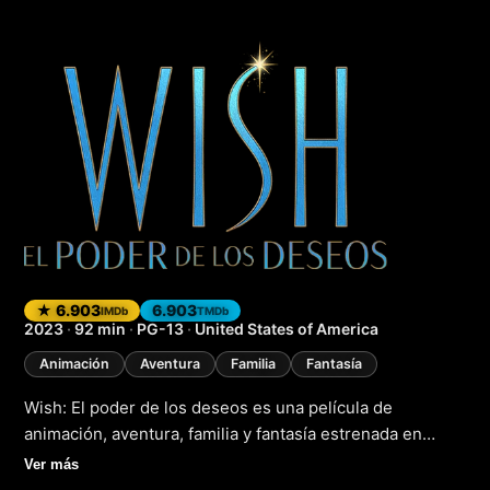
Wish: El poder de 
★ 6.903
6.903
IMDb
TMDb
2023
·
92 min
·
PG-13
·
United States of America
Animación
Aventura
Familia
Fantasía
Wish: El poder de los deseos es una película de
animación, aventura, familia y fantasía estrenada en
2023. La historia sigue a una joven llamada Asha, que
Ver más
vive en un reino donde los deseos se hacen realidad,