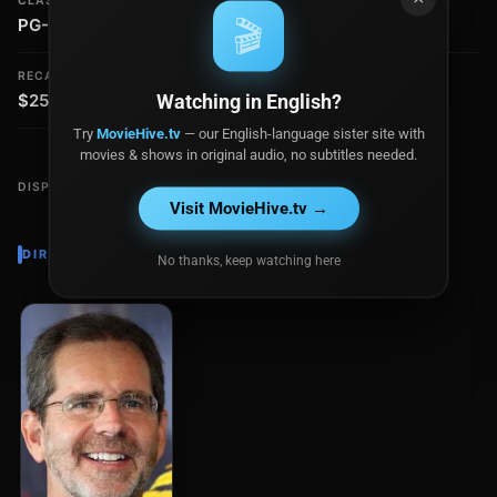
CLASIFICACIÓN
PRESUPUESTO
🎬
PG-13
$175.0 millones
RECAUDACIÓN
Watching in English?
$255.0 millones
Try
MovieHive.tv
— our English-language sister site with
movies & shows in original audio, no subtitles needed.
DISPONIBLE EN
Visit MovieHive.tv →
DIRECTOR
No thanks, keep watching here